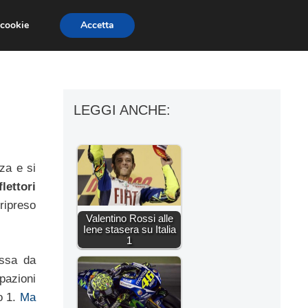
 cookie
Accetta
ESSORI MOTO
MOTO GP
SUPERBIKE
LEGGI ANCHE:
za e si
flettori
ripreso
Valentino Rossi alle
Iene stasera su Italia
1
ussa da
pazioni
o 1.
Ma