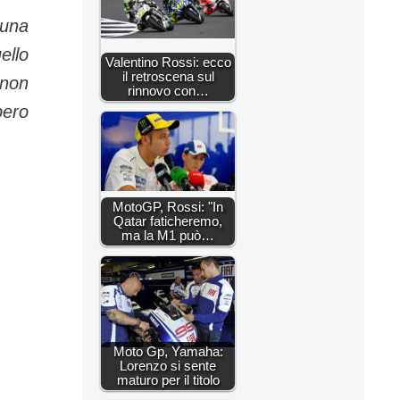
 una
ello
Valentino Rossi: ecco
il retroscena sul
 non
rinnovo con…
pero
MotoGP, Rossi: "In
Qatar faticheremo,
ma la M1 può…
Moto Gp, Yamaha:
Lorenzo si sente
maturo per il titolo