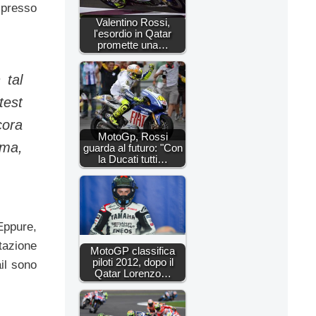
spresso
Valentino Rossi,
l'esordio in Qatar
promette una…
 tal
test
cora
MotoGp, Rossi
rma,
guarda al futuro: "Con
la Ducati tutti…
Eppure,
tazione
MotoGP classifica
piloti 2012, dopo il
ail sono
Qatar Lorenzo…