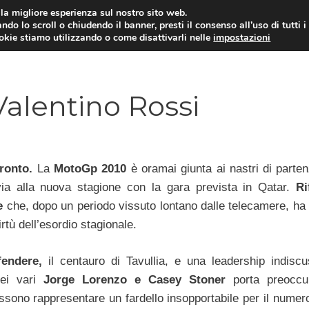
i la migliore esperienza sul nostro sito web.
ndo lo scroll o chiudendo il banner, presti il consenso all’uso di tutti i
ookie stiamo utilizzando o come disattivarli nelle
impostazioni
MOTO NEWS
ACC
Valentino Rossi
pronto.
La
MotoGp 2010
è oramai giunta ai nastri di parten
via alla nuova stagione con la gara prevista in Qatar.
Ri
se
che, dopo un periodo vissuto lontano dalle telecamere, ha 
irtù dell’esordio stagionale.
fendere,
il centauro di Tavullia, e una leadership indisc
 dei vari
Jorge Lorenzo e Casey Stoner
porta preoccu
ossono rappresentare un fardello insopportabile per il numer