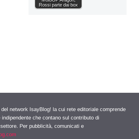
Rossi parte dai box
e del network IsayBlog! la cui rete editoriale comprende
e indipendente che contano sul contributo di
 settore. Per pubblicità, comunicati e
log.com