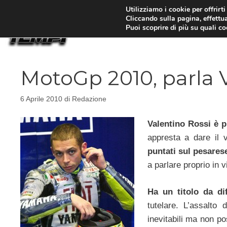
Vai
Utilizziamo i cookie per offrirt
Cliccando sulla pagina, effettua
al
Puoi scoprire di più su quali c
contenuto
MotoGp 2010, parla 
6 Aprile 2010
di
Redazione
Valentino Rossi è 
appresta a dare il 
puntati sul pesare
a parlare proprio in v
Ha un titolo da di
tutelare. L’assalto
inevitabili ma non p