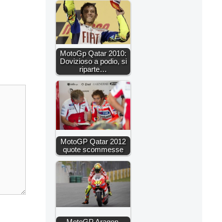
MotoGp Qatar 2010:
Dovizioso a podio, si
riparte…
MotoGP Qatar 2012
quote scommesse
MotoGP Aragon,