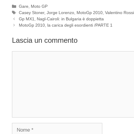
Categorie
Gare
,
Moto GP
Tag
Casey Stoner
,
Jorge Lorenzo
,
MotoGp 2010
,
Valentino Ross
Gp MX1, Nagl-Cairoli: in Bulgaria è doppietta
MotoGp 2010, la carica degli esordienti /PARTE 1
Lascia un commento
Commento
Nome