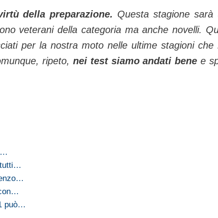
virtù della preparazione.
Questa stagione sarà
 sono veterani della categoria ma anche novelli. Qu
ciati per la nostra moto nelle ultime stagioni che
Comunque, ripeto,
nei test siamo andati bene
e s
na…
tutti…
orenzo…
o con…
M1 può…