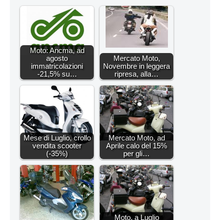
Moto: Ancma, ad
agosto
Mercato Moto,
immatricolazioni
Novembre in leggera
-21,5% su…
ripresa, alla…
Mese di Luglio, crollo
Mercato Moto, ad
vendita scooter
Aprile calo del 15%
(-35%)
per gli…
Moto, a Luglio