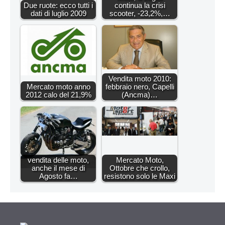
Due ruote: ecco tutti i
continua la crisi
dati di luglio 2009
scooter, -23,2%,…
Vendita moto 2010:
Mercato moto anno
febbraio nero, Capelli
2012 calo del 21,9%
(Ancma)…
vendita delle moto,
Mercato Moto,
anche il mese di
Ottobre che crollo,
Agosto fa…
resistono solo le Maxi