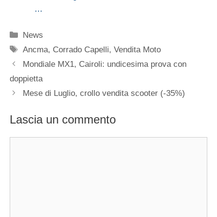
…
Categorie
News
Tag
Ancma
,
Corrado Capelli
,
Vendita Moto
Mondiale MX1, Cairoli: undicesima prova con
doppietta
Mese di Luglio, crollo vendita scooter (-35%)
Lascia un commento
Commento