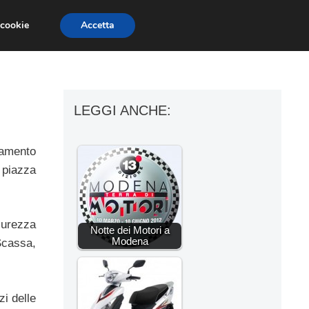
 cookie
Accetta
ESSORI MOTO
MOTO GP
SUPERBIKE
LEGGI ANCHE:
tamento
 piazza
curezza
Notte dei Motori a
Modena
Scassa,
i delle