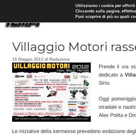
Vai
Utilizziamo i cookie per offrirt
Cliccando sulla pagina, effettua
al
Puoi scoprire di più su quali c
contenuto
Villaggio Motori ras
18 Maggio 2012
di
Redazione
Prende il via s
dedicato a
Vill
Sirio.
Oggi pomeriggio
stradale e nauti
Alex Polita e Di
Le iniziative della kermesse prevedono esibizione deg