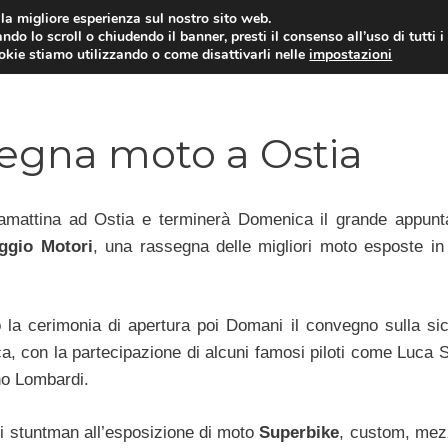
i la migliore esperienza sul nostro sito web.
ndo lo scroll o chiudendo il banner, presti il consenso all’uso di tutti i
ookie stiamo utilizzando o come disattivarli nelle
impostazioni
MOTO NEWS
ACC
segna moto a Ostia
tamattina ad Ostia e terminerà Domenica il grande appun
aggio Motori
, una rassegna delle migliori moto esposte in
 la cerimonia di apertura poi Domani il convegno sulla si
ca, con la partecipazione di alcuni famosi piloti come Luca 
no Lombardi.
li stuntman all’esposizione di moto
Superbike
, custom, mezz