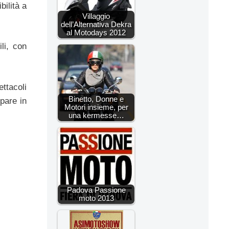
ilità a
Villaggio
dell’Alternativa Dekra
al Motodays 2012
li, con
ttacoli
Binetto, Donne e
pare in
Motori insieme, per
una kermesse…
Padova Passione
moto 2013