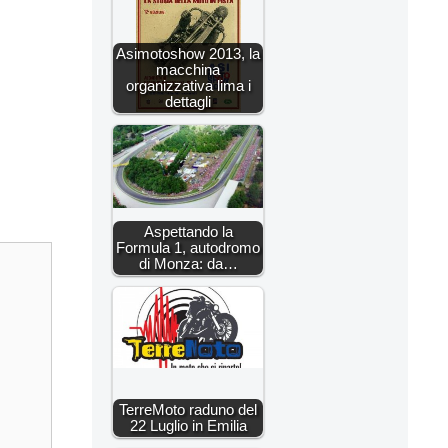
Asimotoshow 2013, la
macchina
organizzativa lima i
dettagli
Aspettando la
Formula 1, autodromo
di Monza: da…
TerreMoto raduno del
22 Luglio in Emilia