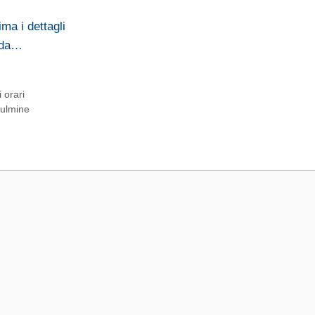
ma i dettagli
 da…
 orari
fulmine