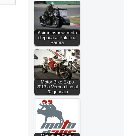
Asimotoshow, moto
d'epoca al Paletti di
Parma
Motor Bike Expo
2013 a Verona fino al
20 gennaio
Motodays Roma