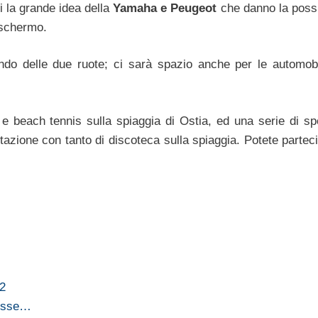
i la grande idea della
Yamaha e Peugeot
che danno la possib
ischermo.
do delle due ruote; ci sarà spazio anche per le automobi
 e beach tennis sulla spiaggia di Ostia, ed una serie di spe
tazione con tanto di discoteca sulla spiaggia. Potete parteci
12
messe…