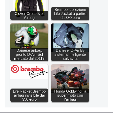
Brembo, collezione
Clover Crossover
Life Jacket a partire
Airbag
da 390 euro
Dainese airbag,
Danese, D-Air By
pronto D-Air. Sul
sistema intelligente
mercato dal 2011?
salvavita
Life Racket Brembo
Honda Goldwing, la
airbag invisibile dai
super moto con
390 euro
l'airbag