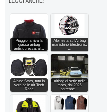
LEGGI ANCHE:
Piaggio, arriva la
Alpinestars, l'Airbag
giacca airbag
manichino Electronic,
antisicurezza, al…
…
Alpine Stars, tuta in
Airbag di serie nelle
vera pelle Air Tech
moto, dal 2025
Race
potrebbe…