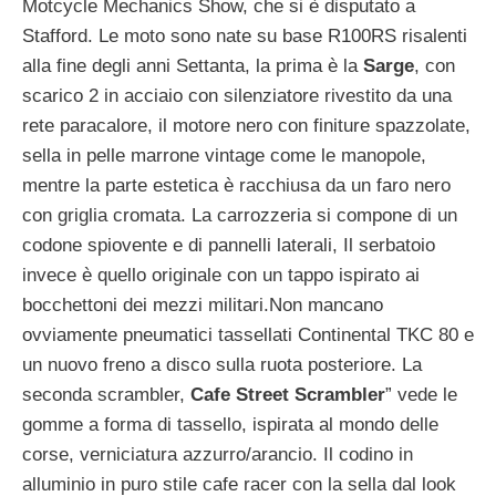
Motcycle Mechanics Show, che si è disputato a
Stafford. Le moto sono nate su base R100RS risalenti
alla fine degli anni Settanta, la prima è la
Sarge
, con
scarico 2 in acciaio con silenziatore rivestito da una
rete paracalore, il motore nero con finiture spazzolate,
sella in pelle marrone vintage come le manopole,
mentre la parte estetica è racchiusa da un faro nero
con griglia cromata. La carrozzeria si compone di un
codone spiovente e di pannelli laterali, Il serbatoio
invece è quello originale con un tappo ispirato ai
bocchettoni dei mezzi militari.Non mancano
ovviamente pneumatici tassellati Continental TKC 80 e
un nuovo freno a disco sulla ruota posteriore. La
seconda scrambler,
Cafe Street Scrambler
” vede le
gomme a forma di tassello, ispirata al mondo delle
corse, verniciatura azzurro/arancio. Il codino in
alluminio in puro stile cafe racer con la sella dal look