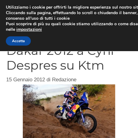
Vai
Utilizziamo i cookie per offrirti la migliore esperienza sul nostro si
al
Cliccando sulla pagina, effettuando lo scroll o chiudendo il banner, 
ME
consenso all’uso di tutti i cookie
contenuto
Puoi scoprire di più su quali cookie stiamo utilizzando o come disat
nelle
impostazioni
Accetta
Dakar 2012 a Cyril
Despres su Ktm
15 Gennaio 2012
di
Redazione