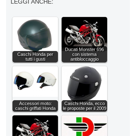
LEGGI ANCHE:
Ducati Monster 696
Caschi Honda per
con sistema
tutti i gusti
antibloccaggio
Accessori moto:
Caschi Honda, ecco
caschi griffati Honda
le proposte per il 2009