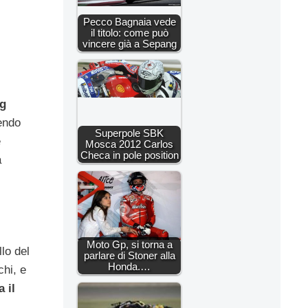
Pecco Bagnaia vede
il titolo: come può
vincere già a Sepang
g
tendo
Superpole SBK
e
Mosca 2012 Carlos
Checa in pole position
a
Moto Gp, si torna a
llo del
parlare di Stoner alla
Honda.…
chi, e
 il