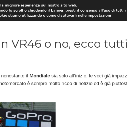
i la migliore esperienza sul nostro sito web.
ndo lo scroll o chiudendo il banner, presti il consenso all’uso di tutti i
ookie stiamo utilizzando o come disattivarli nelle
impostazioni
MOTO NEWS
ACC
n VR46 o no, ecco tutti
, nonostante il
Mondiale
sia solo all’inizio, le voci già impaz
motomercato è sempre molto ricco di notizie ed è già piuttos