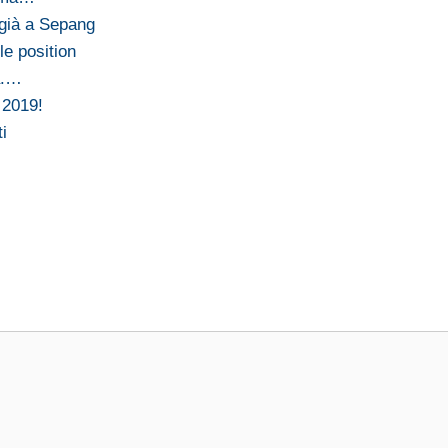
 già a Sepang
e position
a.…
 2019!
i