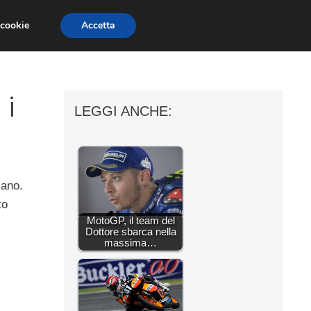
 cookie
Accetta
ESSORI MOTO
MOTO GP
SUPERBIKE
 i
LEGGI ANCHE:
zano.
to
MotoGP, il team del
Dottore sbarca nella
massima…