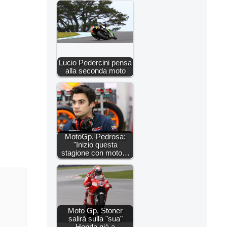
Lucio Pedercini pensa
alla seconda moto
MotoGp, Pedrosa:
"Inizio questa
stagione con moto…
Moto Gp, Stoner
salirà sulla "sua"
Honda già a