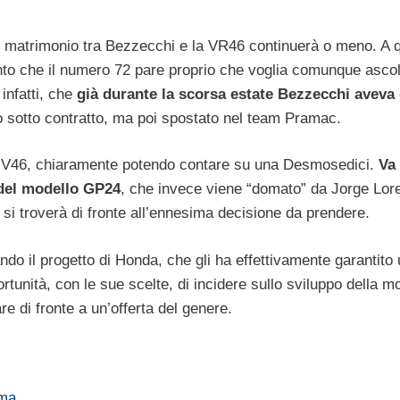
il matrimonio tra Bezzecchi e la VR46 continuerà o meno. A 
nto che il numero 72 pare proprio che voglia comunque ascol
 infatti, che
già durante la scorsa estate Bezzecchi aveva 
 sotto contratto, ma poi spostato nel team Pramac.
am V46, chiaramente potendo contare su una Desmosedici.
Va 
 del modello GP24
, che invece viene “domato” da Jorge Lor
 si troverà di fronte all’ennesima decisione da prendere.
ndo il progetto di Honda, che gli ha effettivamente garantito
rtunità, con le sue scelte, di incidere sullo sviluppo della m
re di fronte a un’offerta del genere.
sima…