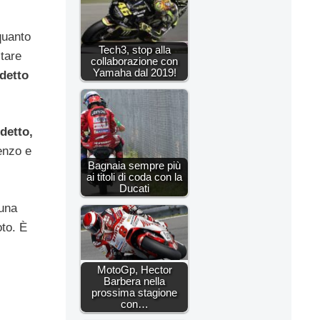
quanto
Tech3, stop alla
tare
collaborazione con
Yamaha dal 2019!
detto
detto,
enzo e
Bagnaia sempre più
ai titoli di coda con la
Ducati
 una
oto. È
MotoGp, Hector
Barbera nella
prossima stagione
con…