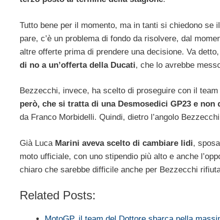
Tutto bene per il momento, ma in tanti si chiedono se 
pare, c’è un problema di fondo da risolvere, dal mome
altre offerte prima di prendere una decisione. Va detto,
di no a un’offerta della Ducati
, che lo avrebbe messo
Bezzecchi, invece, ha scelto di proseguire con il te
però, che si tratta di una Desmosedici GP23 e non
da Franco Morbidelli. Quindi, dietro l’angolo Bezzecchi
Già Luca
Marini aveva scelto di cambiare lidi
, sposa
moto ufficiale, con uno stipendio più alto e anche l’oppo
chiaro che sarebbe difficile anche per Bezzecchi rifiuta
Related Posts:
MotoGP, il team del Dottore sbarca nella mas