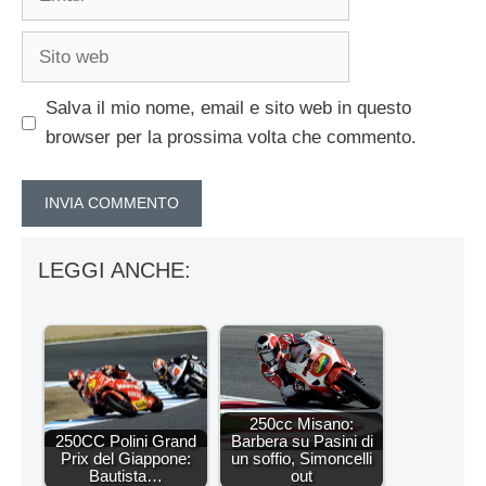
Sito
web
Salva il mio nome, email e sito web in questo
browser per la prossima volta che commento.
LEGGI ANCHE:
250cc Misano:
250CC Polini Grand
Barbera su Pasini di
Prix del Giappone:
un soffio, Simoncelli
Bautista…
out