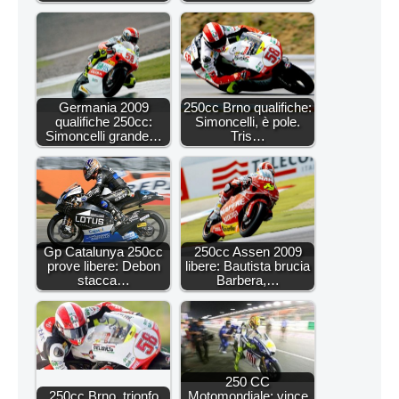
Germania 2009
250cc Brno qualifiche:
qualifiche 250cc:
Simoncelli, è pole.
Simoncelli grande…
Tris…
Gp Catalunya 250cc
250cc Assen 2009
prove libere: Debon
libere: Bautista brucia
stacca…
Barbera,…
250 CC
250cc Brno, trionfo
Motomondiale: vince