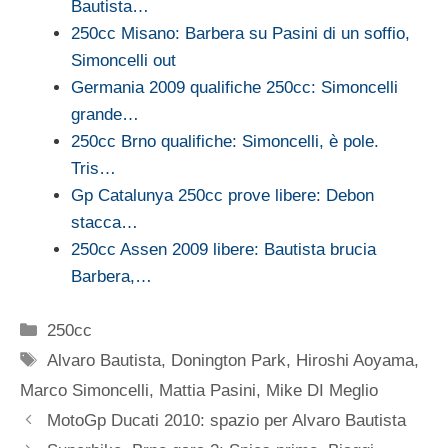
Bautista…
250cc Misano: Barbera su Pasini di un soffio,
Simoncelli out
Germania 2009 qualifiche 250cc: Simoncelli
grande…
250cc Brno qualifiche: Simoncelli, è pole.
Tris…
Gp Catalunya 250cc prove libere: Debon
stacca…
250cc Assen 2009 libere: Bautista brucia
Barbera,…
Categorie
250cc
Tag
Alvaro Bautista
,
Donington Park
,
Hiroshi Aoyama
,
Marco Simoncelli
,
Mattia Pasini
,
Mike DI Meglio
MotoGp Ducati 2010: spazio per Alvaro Bautista