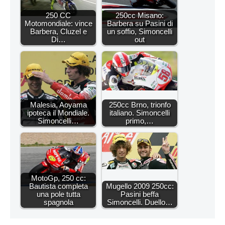
250 CC
250cc Misano:
Motomondiale: vince
Barbera su Pasini di
Barbera, Cluzel e
un soffio, Simoncelli
Di…
out
Malesia, Aoyama
250cc Brno, trionfo
ipoteca il Mondiale.
italiano. Simoncelli
Simoncelli…
primo,…
MotoGp, 250 cc:
Bautista completa
Mugello 2009 250cc:
una pole tutta
Pasini beffa
spagnola
Simoncelli. Duello…