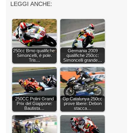
LEGGI ANCHE:
250cc Brno qualifiche:
Germania 2009
Simoncelli, è pole.
qualifiche 250cc:
Tris…
Simoncelli grande…
250CC Polini Grand
Gp Catalunya 250cc
Prix del Giappone:
prove libere: Debon
Bautista…
stacca…