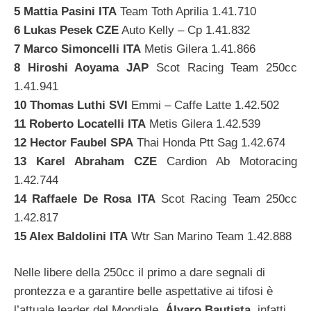
5 Mattia Pasini ITA
Team Toth Aprilia 1.41.710
6 Lukas Pesek CZE
Auto Kelly – Cp 1.41.832
7 Marco Simoncelli ITA
Metis Gilera 1.41.866
8 Hiroshi Aoyama JAP
Scot Racing Team 250cc
1.41.941
10 Thomas Luthi SVI
Emmi – Caffe Latte 1.42.502
11 Roberto Locatelli ITA
Metis Gilera 1.42.539
12 Hector Faubel SPA
Thai Honda Ptt Sag 1.42.674
13 Karel Abraham CZE
Cardion Ab Motoracing
1.42.744
14 Raffaele De Rosa ITA
Scot Racing Team 250cc
1.42.817
15 Alex Baldolini ITA
Wtr San Marino Team 1.42.888
Nelle libere della 250cc il primo a dare segnali di
prontezza e a garantire belle aspettative ai tifosi è
l’attuale leader del Mondiale.
Álvaro Bautista
, infatti,