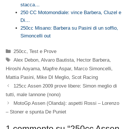
stacca…
250 CC Motomondiale: vince Barbera, Cluzel e
Di…
250cc Misano: Barbera su Pasini di un soffio,
Simoncelli out
Categorie
250cc
,
Test e Prove
Tag
Alex Debon
,
Alvaro Bautista
,
Hector Barbera
,
Hiroshi Aoyama
,
Mapfre Aspar
,
Marco Simoncelli
,
Mattia Pasini
,
Mike DI Meglio
,
Scot Racing
125cc Assen 2009 prove libere: Simon meglio di
tutti, male Iannone (nono)
MotoGp Assen (Olanda): aspetti Rossi – Lorenzo
– Stoner e spunta De Puniet
1 commento su “250cc Assen