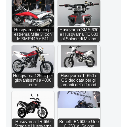
Husqvarna, concept
Husqvarna SMS 630
estrema Mille 3, con
e Husqvarna TE 630
le SMR449 e 511
al Salone di Milano
Husqvarna 125cc per
Husqvarna Tr 650 e
giovanissimi a 4090
GS dedicata per gli
euro
amanti dell'off road
Husqvarna TR 650
Benelli, BN600 e Uno
Strada e Husqvarna
C 250, al Salone