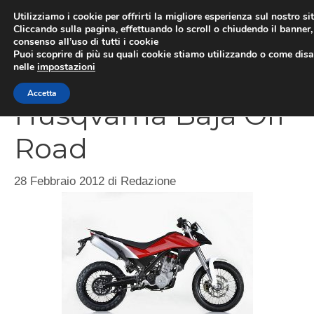
Vai
Utilizziamo i cookie per offrirti la migliore esperienza sul nostro si
al
Cliccando sulla pagina, effettuando lo scroll o chiudendo il banner, 
ME
consenso all’uso di tutti i cookie
contenuto
Puoi scoprire di più su quali cookie stiamo utilizzando o come disat
nelle
impostazioni
Accetta
Husqvarna Baja Off
Road
28 Febbraio 2012
di
Redazione