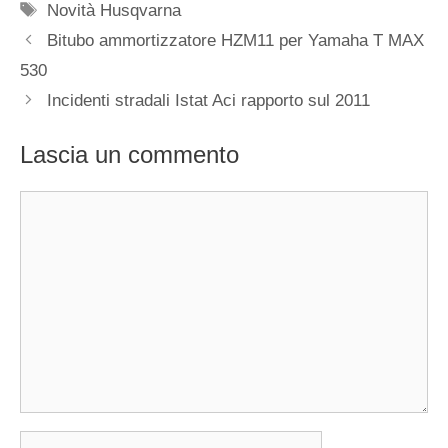
Tag
Novità Husqvarna
Bitubo ammortizzatore HZM11 per Yamaha T MAX
530
Incidenti stradali Istat Aci rapporto sul 2011
Lascia un commento
Commento
Nome