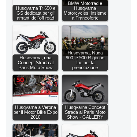
BMW Motorrad e
Husqvarna Tr 650 e
Husqvarna
GS dedicata per gli
Motorcycles, insieme
amanti dell'off road
a Francoforte
Husqvarna, Nuda
Husqvarna, una
900, e 900 R già on
Concept Strada al
line per la
Paris Moto Show
prenotazione
Husqvarna a Verona
Husqvarna Concept
per il Motor Bike Expo
Strada al Paris Moto
2010
Show - GALLERY