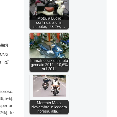
Moto, a Luglio
continua la crisi
scooter, -23,2%,…
lità
pria
Immatricolazioni moto
o di
gennaio 2012, -10,6%
sul 2011
meroso.
46,5%).
Mercato Moto,
periori
Novembre in leggera
ripresa, alla…
2%), le