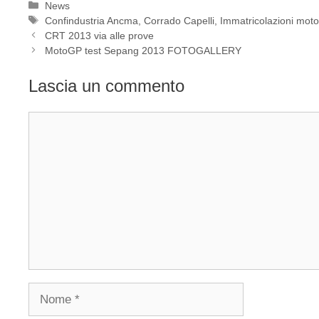
Categorie
News
Tag
Confindustria Ancma
,
Corrado Capelli
,
Immatricolazioni mot
CRT 2013 via alle prove
MotoGP test Sepang 2013 FOTOGALLERY
Lascia un commento
Commento
Nome