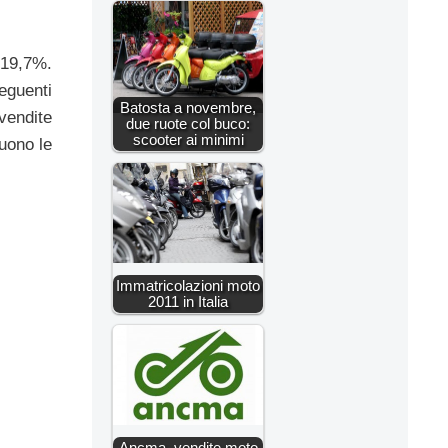
-19,7%.
eguenti
Batosta a novembre,
vendite
due ruote col buco:
scooter ai minimi
uono le
Immatricolazioni moto
2011 in Italia
Ancma, vendite moto