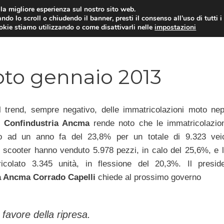
i la migliore esperienza sul nostro sito web.
ndo lo scroll o chiudendo il banner, presti il consenso all’uso di tutti i
ookie stiamo utilizzando o come disattivarli nelle
impostazioni
MOTO NEWS
ACC
oto gennaio 2013
 trend, sempre negativo, delle immatricolazioni moto ne
:
Confindustria Ancma
rende noto che le immatricolazio
to ad un anno fa del 23,8% per un totale di 9.323 veic
li scooter hanno venduto 5.978 pezzi, in calo del 25,6%, e 
icolato 3.345 unità, in flessione del 20,3%. Il presid
a Ancma Corrado Capelli
chiede al prossimo governo
n favore della ripresa.