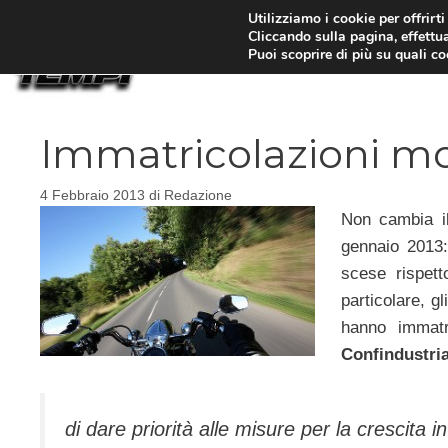
Vai
Utilizziamo i cookie per offrirt
Cliccando sulla pagina, effettua
al
Puoi scoprire di più su quali c
contenuto
Immatricolazioni m
4 Febbraio 2013
di
Redazione
Non cambia il
gennaio 2013
scese rispet
particolare, g
hanno immatr
Confindustri
di dare priorità alle misure per la crescita i