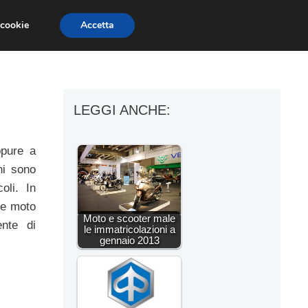
 cookie
Accetta
ESSORI MOTO
MOTO GP
SUPERBIKE
LEGGI ANCHE:
ppure a
ni sono
oli. In
le moto
Moto e scooter male
ente di
le immatricolazioni a
gennaio 2013