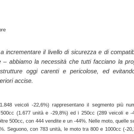
ore
 incrementare il livello di sicurezza e di compatibi
e – abbiamo la necessità che tutti facciano la pro
strutture oggi carenti e pericolose, ed evitand
eriori accise.
c (1.848 veicoli -22,6%) rappresentano il segmento più nu
500cc (1.677 unità e -29,8%) ed i 250cc (289 veicoli e -
oltre 500cc, con 444 vendite e un -44%. Nelle moto, quelle su
%. Seguono, con 783 unità, le moto tra 800 e 1000cc (-20,