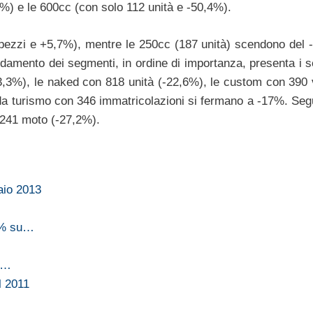
5%) e le 600cc (con solo 112 unità e -50,4%).
 pezzi e +5,7%), mentre le 250cc (187 unità) scendono del 
ndamento dei segmenti, in ordine di importanza, presenta i s
-23,3%), le naked con 818 unità (-22,6%), le custom con 390 
a turismo con 346 immatricolazioni si fermano a -17%. Seg
 241 moto (-27,2%).
aio 2013
,5% su…
%,…
l 2011