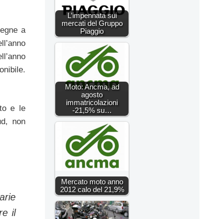
L’impennata sui
mercati del Gruppo
segne a
Piaggio
ll’anno
ll’anno
onibile.
Moto: Ancma, ad
agosto
immatricolazioni
to e le
-21,5% su…
ud, non
Mercato moto anno
2012 calo del 21,9%
arie
e il