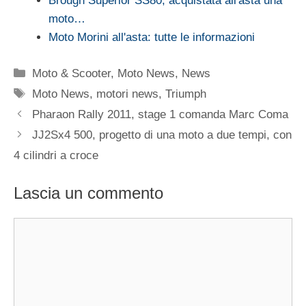
Brough Superior SS80, acquistata all'asta una
moto…
Moto Morini all'asta: tutte le informazioni
Categorie
Moto & Scooter
,
Moto News
,
News
Tag
Moto News
,
motori news
,
Triumph
Pharaon Rally 2011, stage 1 comanda Marc Coma
JJ2Sx4 500, progetto di una moto a due tempi, con
4 cilindri a croce
Lascia un commento
Commento