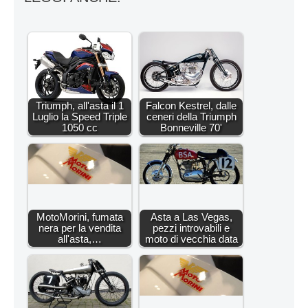
Triumph, all'asta il 1
Falcon Kestrel, dalle
Luglio la Speed Triple
ceneri della Triumph
1050 cc
Bonneville 70'
MotoMorini, fumata
Asta a Las Vegas,
nera per la vendita
pezzi introvabili e
all'asta,…
moto di vecchia data