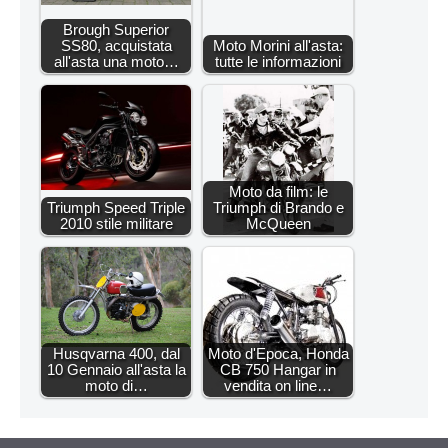
Brough Superior
SS80, acquistata
Moto Morini all'asta:
all'asta una moto…
tutte le informazioni
Moto da film: le
Triumph Speed Triple
Triumph di Brando e
2010 stile militare
McQueen
Husqvarna 400, dal
Moto d'Epoca, Honda
10 Gennaio all'asta la
CB 750 Hangar in
moto di…
vendita on line…