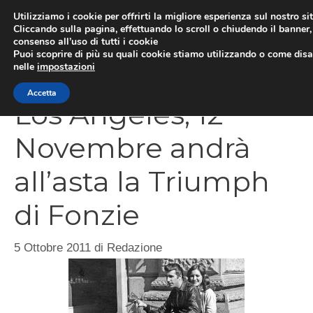
Vai
Utilizziamo i cookie per offrirti la migliore esperienza sul nostro si
al
Cliccando sulla pagina, effettuando lo scroll o chiudendo il banner, 
ME
consenso all’uso di tutti i cookie
contenuto
Puoi scoprire di più su quali cookie stiamo utilizzando o come disat
nelle
impostazioni
Accetta
Los Angeles, 12
Novembre andrà
all’asta la Triumph
di Fonzie
5 Ottobre 2011
di
Redazione