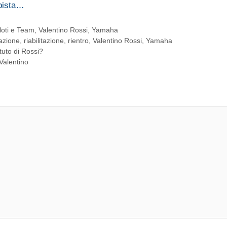
 pista…
loti e Team
,
Valentino Rossi
,
Yamaha
azione
,
riabilitazione
,
rientro
,
Valentino Rossi
,
Yamaha
tuto di Rossi?
Valentino