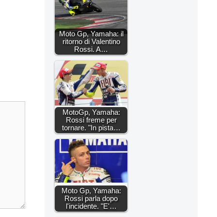
Moto Gp, Yamaha: il
ritorno di Valentino
Rossi. A…
MotoGp, Yamaha:
Rossi freme per
tornare. "In pista…
Moto Gp, Yamaha:
Rossi parla dopo
l'incidente. "E'…