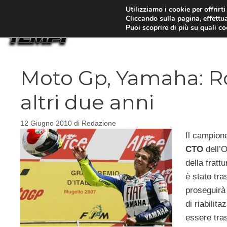
Vai
Utilizziamo i cookie per offrirt
Cliccando sulla pagina, effettua
al
Puoi scoprire di più su quali c
contenuto
Moto Gp, Yamaha: Ro
altri due anni
12 Giugno 2010
di
Redazione
Il campion
CTO
dell’
della fratt
è stato tra
proseguirà 
di riabilit
essere tras