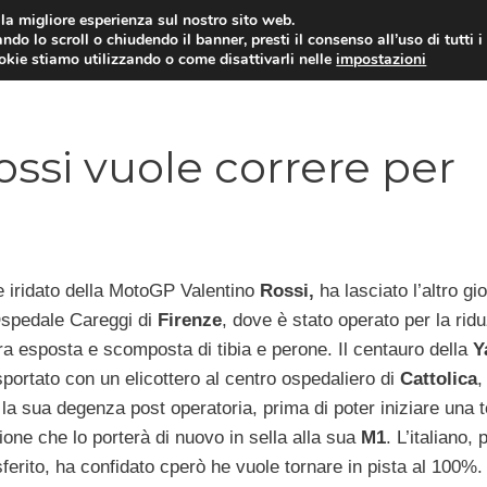
i la migliore esperienza sul nostro sito web.
ndo lo scroll o chiudendo il banner, presti il consenso all’uso di tutti i
ookie stiamo utilizzando o come disattivarli nelle
impostazioni
MOTO NEWS
ACC
ssi vuole correre per
e iridato della MotoGP Valentino
Rossi,
ha lasciato l’altro gio
Ospedale Careggi di
Firenze
, dove è stato operato per la rid
ura esposta e scomposta di tibia e perone. Il centauro della
Y
sportato con un elicottero al centro ospedaliero di
Cattolica
,
la sua degenza post operatoria, prima di poter iniziare una t
azione che lo porterà di nuovo in sella alla sua
M1
. L’italiano, 
ferito, ha confidato cperò he vuole tornare in pista al 100%.