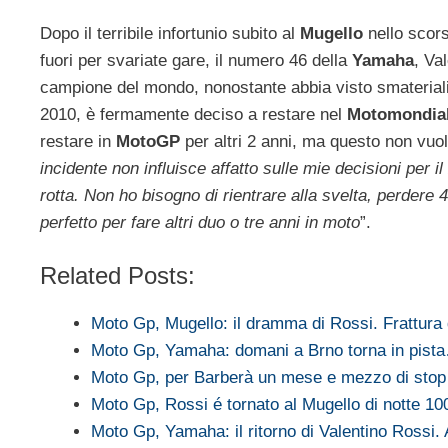
Dopo il terribile infortunio subito al
Mugello
nello scors
fuori per svariate gare, il numero 46 della
Yamaha
, Va
campione del mondo, nonostante abbia visto smaterializza
2010, è fermamente deciso a restare nel
Motomondia
restare in
MotoGP
per altri 2 anni, ma questo non vuol
incidente non influisce affatto sulle mie decisioni per
rotta. Non ho bisogno di rientrare alla svelta, perdere
perfetto per fare altri duo o tre anni in moto
”.
Related Posts:
Moto Gp, Mugello: il dramma di Rossi. Frattura
Moto Gp, Yamaha: domani a Brno torna in pist
Moto Gp, per Barberà un mese e mezzo di stop
Moto Gp, Rossi é tornato al Mugello di notte 1
Moto Gp, Yamaha: il ritorno di Valentino Rossi