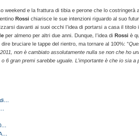
o weekend e la frattura di tibia e perone che lo costringerà 
lentino
Rossi
chiarisce le sue intenzioni riguardo al suo futur
rsi davanti ai suoi occhi l’idea di portarsi a casa il titolo i
le
per almeno per altri due anni. Dunque, l’idea di
Rossi
è qu
 dire bruciare le tappe del rientro, ma tornare al 100%: “
Que
 il 2011, non è cambiato assolutamente nulla se non che ho una
 4 o 6 gran premi sarebbe uguale. L’importante è che io sia a 
 di…
a…
00…
. A…