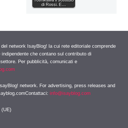
di Rossi. E…
e del network IsayBlog! la cui rete editoriale comprende
e indipendente che contano sul contributo di
 settore. Per pubblicità, comunicati e
log.com
 IsayBlog! network. For advertising, press releases and
sayblog.comContattaci
:
info@isayblog.com
y (UE)