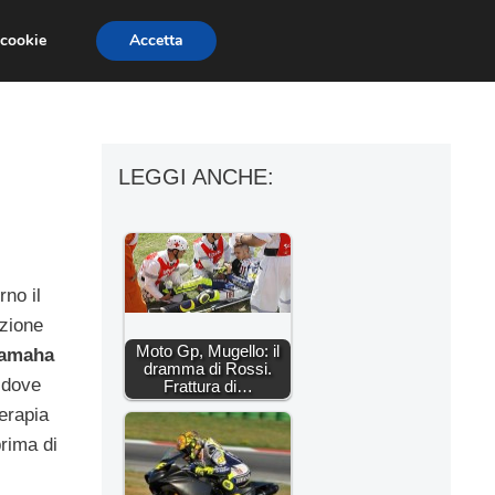
 cookie
Accetta
ESSORI MOTO
MOTO GP
SUPERBIKE
LEGGI ANCHE:
rno il
uzione
Moto Gp, Mugello: il
amaha
dramma di Rossi.
 dove
Frattura di…
erapia
prima di