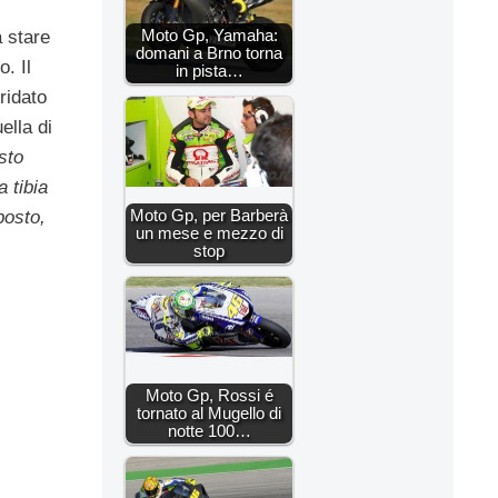
Moto Gp, Yamaha:
a stare
domani a Brno torna
o. Il
in pista…
ridato
ella di
sto
 tibia
Moto Gp, per Barberà
posto,
un mese e mezzo di
stop
Moto Gp, Rossi é
tornato al Mugello di
notte 100…