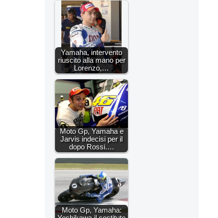
Yamaha, intervento
riuscito alla mano per
Lorenzo,…
Moto Gp, Yamaha e
Jarvis indecisi per il
dopo Rossi.…
Moto Gp, Yamaha:
Yoshikawa il sostituto