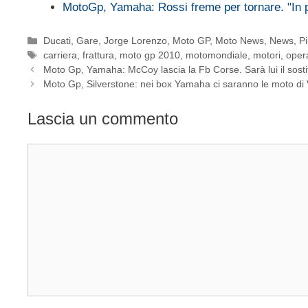
MotoGp, Yamaha: Rossi freme per tornare. "In
Categorie
Ducati
,
Gare
,
Jorge Lorenzo
,
Moto GP
,
Moto News
,
News
,
Pi
Tag
carriera
,
frattura
,
moto gp 2010
,
motomondiale
,
motori
,
oper
Moto Gp, Yamaha: McCoy lascia la Fb Corse. Sarà lui il sosti
Moto Gp, Silverstone: nei box Yamaha ci saranno le moto di 
Lascia un commento
Commento