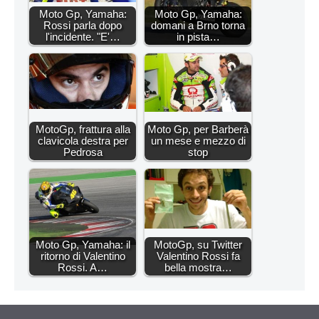
Moto Gp, Yamaha:
Moto Gp, Yamaha:
Rossi parla dopo
domani a Brno torna
l'incidente. "E'…
in pista…
MotoGp, frattura alla
Moto Gp, per Barberà
clavicola destra per
un mese e mezzo di
Pedrosa
stop
Moto Gp, Yamaha: il
MotoGp, su Twitter
ritorno di Valentino
Valentino Rossi fa
Rossi. A…
bella mostra…