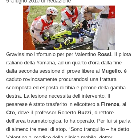
5 Giugno 2010
di
Redazione
Gravissimo infortunio per per Valentino
Rossi
. Il pilota
italiano della Yamaha, ad un quarto d’ora dalla fine
dalla seconda sessione di prove libere al
Mugello
, è
caduto rovinosamente procurandosi una frattura
scomposta ed esposta di tibia e perone della gamba
destra. La lesione necessita dell’intervento. Il
pesarese è stato trasferito in elicottero a
Firenze
, al
Cto
, dove il professor Roberto
Buzzi
, direttore
dell’area traumatologica, lo ha operato. Per lui si parla
di almeno tre mesi di stop. “Sono tranquillo – ha detto
Valentino al medico della clinica mobile, dottor