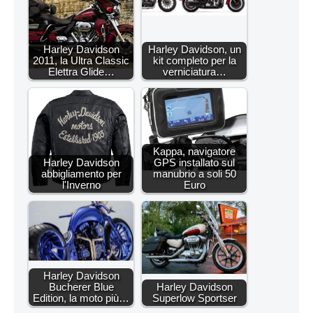
Harley Davidson
Harley Davidson, un
2011, la Ultra Classic
kit completo per la
Elettra Glide…
verniciatura…
Kappa, navigatore
Harley Davidson
GPS installato sul
abbigliamento per
manubrio a soli 50
l'Inverno
Euro
Harley Davidson
Bucherer Blue
Harley Davidson
Edition, la moto più…
Superlow Sportser