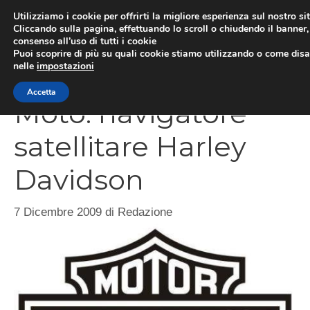
Vai
Utilizziamo i cookie per offrirti la migliore esperienza sul nostro si
al
Cliccando sulla pagina, effettuando lo scroll o chiudendo il banner, 
ME
consenso all’uso di tutti i cookie
contenuto
Puoi scoprire di più su quali cookie stiamo utilizzando o come disat
nelle
impostazioni
Accetta
Moto: navigatore
satellitare Harley
Davidson
7 Dicembre 2009
di
Redazione