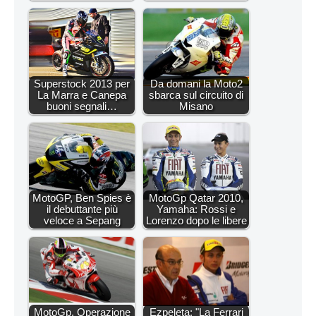
Superstock 2013 per
Da domani la Moto2
La Marra e Canepa
sbarca sul circuito di
buoni segnali…
Misano
MotoGP, Ben Spies è
MotoGp Qatar 2010,
il debuttante più
Yamaha: Rossi e
veloce a Sepang
Lorenzo dopo le libere
MotoGp, Operazione
Ezpeleta: "La Ferrari