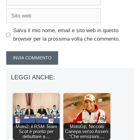
Sito
web
Salva il mio nome, email e sito web in questo
browser per la prossima volta che commento.
LEGGI ANCHE:
Moto2: il RSM Team
MotoGp, Niccolò
Scot è pronto per
Canepa verso Assen:
debuttare a…
"Che emozioni,…