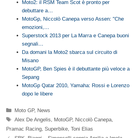
Moto2: il RSM Team Scot è pronto per
debuttare a…
MotoGp, Niccolò Canepa verso Assen: "Che
emozioni,…
Superstock 2013 per La Marra e Canepa buoni
segnali…
Da domani la Moto2 sbarca sul circuito di
Misano
MotoGP, Ben Spies è il debuttante più veloce a
Sepang
MotoGp Qatar 2010, Yamaha: Rossi e Lorenzo
dopo le libere
Categorie
Moto GP
,
News
Tag
Alex De Angelis
,
MotoGP
,
Niccolò Canepa
,
Pramac Racing
,
Superbike
,
Toni Elias