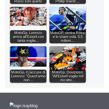
Rossi solo quarto
Phillip Island:…
MotoGp, Lorenzo
MotoGP, rientra Rossi
arriva all'Estoril con
e lo share vola. 5,5
tanta voglia…
milioni…
MotoGp, il j'accuse di
MotoGp, Dovizioso:
Lorenzo: "Quest'anno
"All'Estoril voglio mil
non…
riscatto…