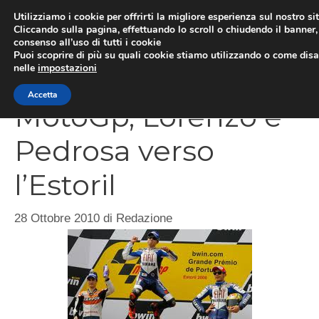
Vai
Utilizziamo i cookie per offrirti la migliore esperienza sul nostro si
al
Cliccando sulla pagina, effettuando lo scroll o chiudendo il banner, 
ME
consenso all’uso di tutti i cookie
contenuto
Puoi scoprire di più su quali cookie stiamo utilizzando o come disat
nelle
impostazioni
Accetta
MotoGp, Lorenzo e
Pedrosa verso
l’Estoril
28 Ottobre 2010
di
Redazione