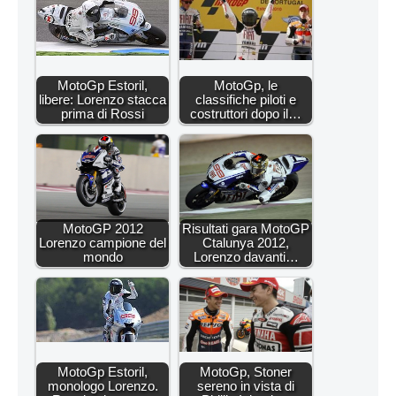
MotoGp Estoril,
MotoGp, le
libere: Lorenzo stacca
classifiche piloti e
prima di Rossi
costruttori dopo il…
MotoGP 2012
Risultati gara MotoGP
Lorenzo campione del
Ctalunya 2012,
mondo
Lorenzo davanti…
MotoGp Estoril,
MotoGp, Stoner
monologo Lorenzo.
sereno in vista di