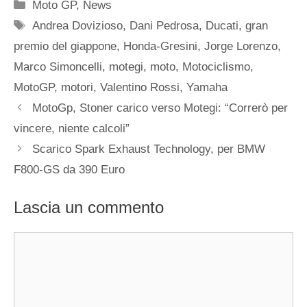
Categorie
Moto GP
,
News
Tag
Andrea Dovizioso
,
Dani Pedrosa
,
Ducati
,
gran
premio del giappone
,
Honda-Gresini
,
Jorge Lorenzo
,
Marco Simoncelli
,
motegi
,
moto
,
Motociclismo
,
MotoGP
,
motori
,
Valentino Rossi
,
Yamaha
MotoGp, Stoner carico verso Motegi: “Correrò per
vincere, niente calcoli”
Scarico Spark Exhaust Technology, per BMW
F800-GS da 390 Euro
Lascia un commento
Commento