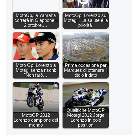
MotoGp, la Yamaha
MotoGp, Lorenzo su
correrà in Giappone il
Motegi: "La salute é la
2 ottobre.…
priorità"
Moto Gp, Lorenzo a
Prima occasione per
Motegi senza rischi:
Marquez di ottenere il
"Non farò…
titolo iridato
Qualifiche MotoGP
MotoGP 2012
Motegi 2012 Jorge
Lorenzo campione del
Lorenzo in pole
mondo
position