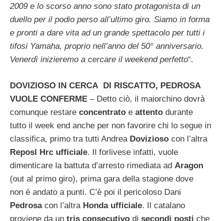
2009 e lo scorso anno sono stato protagonista di un
duello per il podio perso all’ultimo giro. Siamo in forma
e pronti a dare vita ad un grande spettacolo per tutti i
tifosi Yamaha, proprio nell’anno del 50° anniversario.
Venerdì inizieremo a cercare il weekend perfetto
“.
DOVIZIOSO IN CERCA DI RISCATTO, PEDROSA
VUOLE CONFERME
– Detto ciò, il maiorchino dovrà
comunque restare
concentrato
e
attento
durante
tutto il week end anche per non favorire chi lo segue in
classifica, primo tra tutti Andrea
Dovizioso
con l’altra
Reposl Hrc ufficiale
. Il forlivese infatti, vuole
dimenticare la battuta d’arresto rimediata ad
Aragon
(out al primo giro), prima gara della stagione dove
non é andato a punti. C’è poi il pericoloso Dani
Pedrosa
con l’altra
Honda ufficiale
. Il catalano
proviene da un
tris consecutivo
di
secondi posti
che