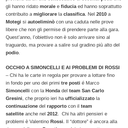
gli hanno ridato
morale
e
fiducia
ed hanno soprattutto
contribuito a
migliorare
la
classifica
. Nel
2010
a
Motegi
si
autoeliminò
con una caduta nelle prove
libere che non gli permise di prendere parte alla gara.
Quest’anno, l’obiettivo non è solo arrivare sino al
traguardo, ma provare a salire sul gradino più alto del
podio
.
OCCHIO A SIMONCELLI E AI PROBLEMI DI ROSSI
– Chi ha le carte in regola per provare a lottare fino
in fondo per uno dei primi
tre posti
é Marco
Simoncelli
con la
Honda
del
team San Carlo
Gresini
, che proprio ieri ha
ufficializzato
la
continuazione
del
rapporto
con il
team
satellite
anche nel
2012
. Chi ha altri pensieri e
problemi è Valentino
Rossi
. Il “dottore” é ancora alla