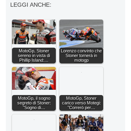
LEGGI ANCHE:
MotoGp, Stoner
Lorenzo convinto che
sereno in vista di
Stoner tornerà in
Phillip Island:…
motogp
MotoGp, il sogno
MotoGp, Stoner
segreto di Stoner:
carico verso Motegi:
"Sogno di…
"Correrò per…