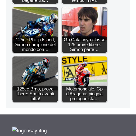
bagarre tra…
tempo in fP2
125cc Phillip Island,
Gp Catalunya classe
Simon campione del
125 prove libere:
mondo con…
Simon parte…
125cc Brno, prove
Motomondiale, Gp
libere: Smith avanti
d'Aragona: pioggia
tutta!
protagonista…