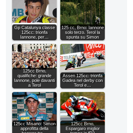
Gp Catalunya classe
125 cc, Brno: Iannone
125cc: trionfa
solo terzo. Terol la
Iannone, per…
spunta su Simon
125cc Brno,
qualifiche: grande
Assen 125cc: trionfa
Iannone, pole davanti
Gadea nel derby con
a Terol
Terol e…
125cc Misano: Simon
125cc Brno,
approfitta della
Espargaro miglior