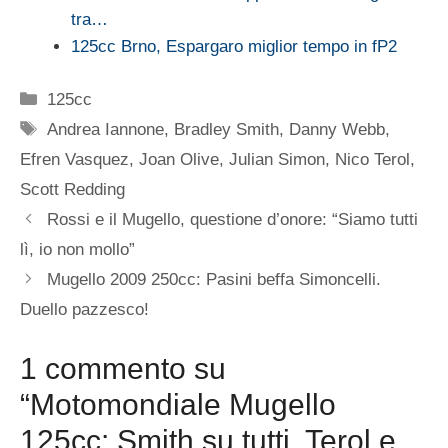
tra…
125cc Brno, Espargaro miglior tempo in fP2
Categorie
125cc
Tag
Andrea Iannone
,
Bradley Smith
,
Danny Webb
,
Efren Vasquez
,
Joan Olive
,
Julian Simon
,
Nico Terol
,
Scott Redding
Rossi e il Mugello, questione d’onore: “Siamo tutti
lì, io non mollo”
Mugello 2009 250cc: Pasini beffa Simoncelli.
Duello pazzesco!
1 commento su
“Motomondiale Mugello
125cc: Smith su tutti, Terol e