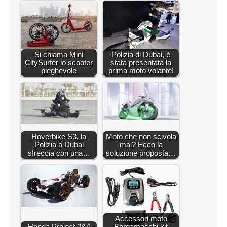
Si chiama Mini
Polizia di Dubai, è
CitySurfer lo scooter
stata presentata la
pieghevole
prima moto volante!
Hoverbike S3, la
Moto che non scivola
Polizia a Dubai
mai? Ecco la
sfreccia con una…
soluzione proposta…
Accessori moto
Honda Project 2&4
Bergamaschi kit