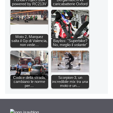
powered by RC213V
caricabatterie Oxford
Moto 2, Marquez
salta il Gp di Valencia,
Bayliss: "Superbike?
non vede…
No, meglio il volante"
Codice della strada,
Scorpion-3, un
cambiano le norme
incredibile mix tra una
per…
moto e un…