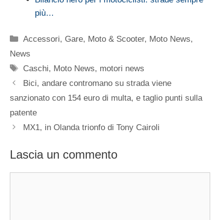
più…
Categorie
Accessori
,
Gare
,
Moto & Scooter
,
Moto News
,
News
Tag
Caschi
,
Moto News
,
motori news
Bici, andare contromano su strada viene
sanzionato con 154 euro di multa, e taglio punti sulla
patente
MX1, in Olanda trionfo di Tony Cairoli
Lascia un commento
Commento