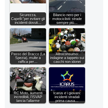
Sicurezza,
Bilancio nero per i
Capelli:"per evitare gli
motociclisti: strade
incidenti dovuti…
sempre più…
Passo del Bracco (La
Altroconsumo:
Spezia), multe a
indagine a tappeto sui
raffica per…
caschi non idonei
RC Moto, aumenti
Icarus e i giovani:
incredibili, l'ISVAP
incidenti stradali
lancia l'allarme
prima causa…