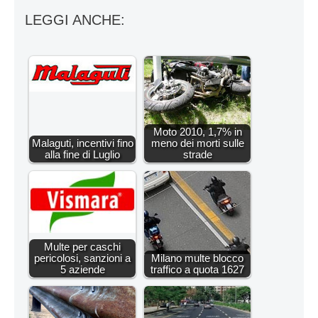
LEGGI ANCHE:
Moto 2010, 1,7% in
Malaguti, incentivi fino
meno dei morti sulle
alla fine di Luglio
strade
Multe per caschi
pericolosi, sanzioni a
Milano multe blocco
5 aziende
traffico a quota 1627