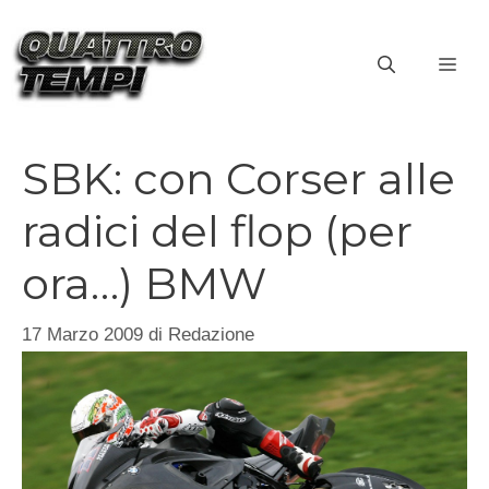
Vai
al
ME
contenuto
SBK: con Corser alle
radici del flop (per
ora…) BMW
17 Marzo 2009
di
Redazione