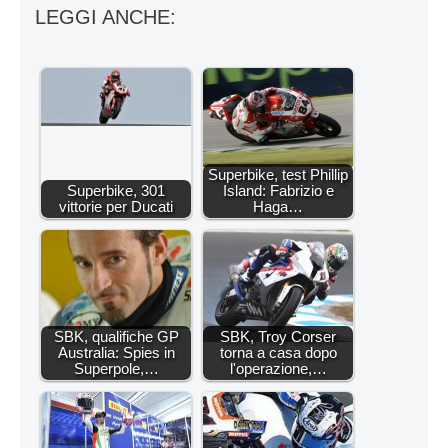
LEGGI ANCHE:
Superbike, test Phillip
Superbike, 301
Island: Fabrizio e
vittorie per Ducati
Haga…
SBK, qualifiche GP
SBK, Troy Corser
Australia: Spies in
torna a casa dopo
Superpole,…
l'operazione,…