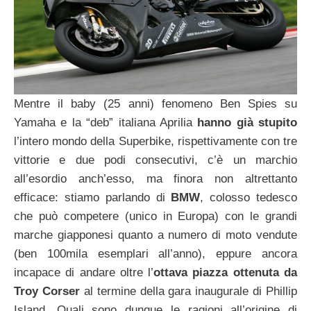
Mentre il baby (25 anni) fenomeno Ben Spies su
Yamaha e la “deb” italiana Aprilia
hanno già stupito
l’intero mondo della Superbike, rispettivamente con tre
vittorie e due podi consecutivi, c’è un marchio
all’esordio anch’esso, ma finora non altrettanto
efficace: stiamo parlando di
BMW
, colosso tedesco
che può competere (unico in Europa) con le grandi
marche giapponesi quanto a numero di moto vendute
(ben 100mila esemplari all’anno), eppure ancora
incapace di andare oltre l’
ottava piazza ottenuta da
Troy Corser
al termine della gara inaugurale di Phillip
Island. Quali sono dunque le ragioni all’origine di