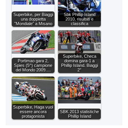
Superbike, per Biaggi
Sbk Phillip Island
una doppietta
2010, risultati e
"Mondiale" a Misano
classifica
Superbike, Checa
Portimao gara 2,
domina gara-1 a
Spies (5^) campione
Phillip Island. Biaggi
del Mondo 2009.…
2°
Superbike, Haga vuol
essere ancora
SBK 2013 statistiche
protagonista
Phillip Island