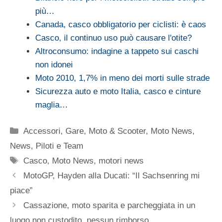
più…
Canada, casco obbligatorio per ciclisti: è caos
Casco, il continuo uso può causare l'otite?
Altroconsumo: indagine a tappeto sui caschi
non idonei
Moto 2010, 1,7% in meno dei morti sulle strade
Sicurezza auto e moto Italia, casco e cinture
maglia…
Categorie
Accessori
,
Gare
,
Moto & Scooter
,
Moto News
,
News
,
Piloti e Team
Tag
Casco
,
Moto News
,
motori news
MotoGP, Hayden alla Ducati: “Il Sachsenring mi
piace”
Cassazione, moto sparita e parcheggiata in un
luogo non custodito, nessun rimborso