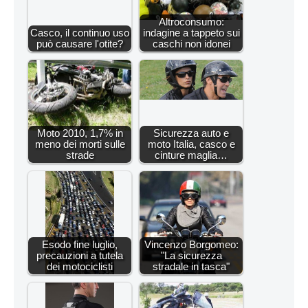
Altroconsumo:
Casco, il continuo uso
indagine a tappeto sui
può causare l'otite?
caschi non idonei
Moto 2010, 1,7% in
Sicurezza auto e
meno dei morti sulle
moto Italia, casco e
strade
cinture maglia…
Esodo fine luglio,
Vincenzo Borgomeo:
precauzioni a tutela
"La sicurezza
dei motociclisti
stradale in tasca"