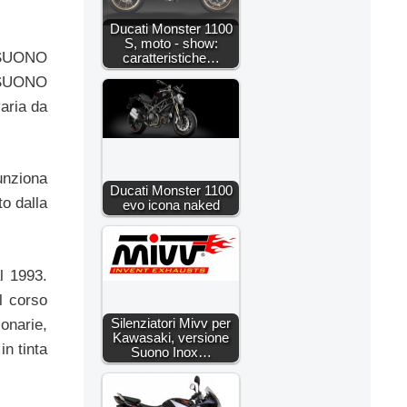
Ducati Monster 1100
S, moto - show:
i SUONO
caratteristiche…
n SUONO
aria da
unziona
Ducati Monster 1100
to dalla
evo icona naked
l 1993.
l corso
Silenziatori Mivv per
ionarie,
Kawasaki, versione
in tinta
Suono Inox…