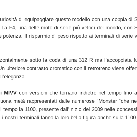
la curiosità di equipaggiare questo modello con una coppia d
e. La F4, una delle moto di serie più veloci del mondo, co
otenza. Il risparmio di peso rispetto ai terminali di serie v
izzontalmente sotto la coda di una 312 R ma l’accoppiata f
Un ulteriore contrasto cromatico con il retrotreno viene offer
ll’eleganza.
di MIVV
con versioni che tornano indietro nel tempo fino a
a buona metà rappresentati dalle numerose “Monster “che ne
di tempo la 1100, presente dall’inizio del 2009 nelle concess
i nostri terminali fanno la loro bella figura anche sulla 1100 