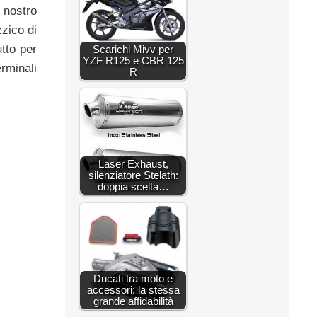
 nostro
zico di
tto per
Scarichi Mivv per
YZF R125 e CBR 125
rminali
R
Laser Exhaust,
silenziatore Stelath:
doppia scelta…
Ducati tra moto e
accessori: la stessa
grande affidabilità