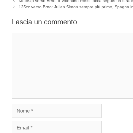
MotoGp verso Brno: a Valentino Rossi tocca seguire la strad
125cc verso Brno: Julian Simon sempre più primo, Spagna i
Lascia un commento
Commento
Nome
Email