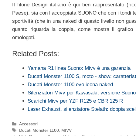
Il filone Design italiano è qui ben rappresentato (
Paese), sia con l’accoppiata SUONO che con i tondi ter
sportività (che in una naked di questo livello non gua
quanto riguarda la coppia, come mostra il grafico a
omologati.
Related Posts:
Yamaha R1 linea Suono: Mivv è una garanzia
Ducati Monster 1100 S, moto - show: caratteri
Ducati Monster 1100 evo icona naked
Silenziatori Mivv per Kawasaki, versione Suon
Scarichi Mivv per YZF R125 e CBR 125 R
Laser Exhaust, silenziatore Stelath: doppia sce
Categorie
Accessori
Tag
Ducati Monster 1100
,
MIVV