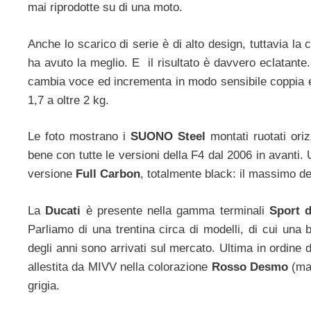
mai riprodotte su di una moto.
Anche lo scarico di serie è di alto design, tuttavia 
ha avuto la meglio. E il risultato è davvero eclatant
cambia voce ed incrementa in modo sensibile coppia e p
1,7 a oltre 2 kg.
Le foto mostrano i
SUONO Steel
montati ruotati or
bene con tutte le versioni della F4 dal 2006 in avanti. 
versione
Full Carbon
, totalmente black: il massimo de
La
Ducati
è presente nella gamma terminali
Sport 
Parliamo di una trentina circa di modelli, di cui un
degli anni sono arrivati sul mercato. Ultima in ordine 
allestita da MIVV nella colorazione
Rosso Desmo
(ma 
grigia.