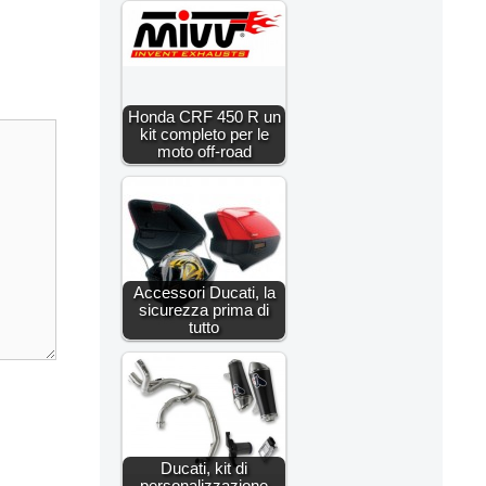
Honda CRF 450 R un
kit completo per le
moto off-road
Accessori Ducati, la
sicurezza prima di
tutto
Ducati, kit di
personalizzazione