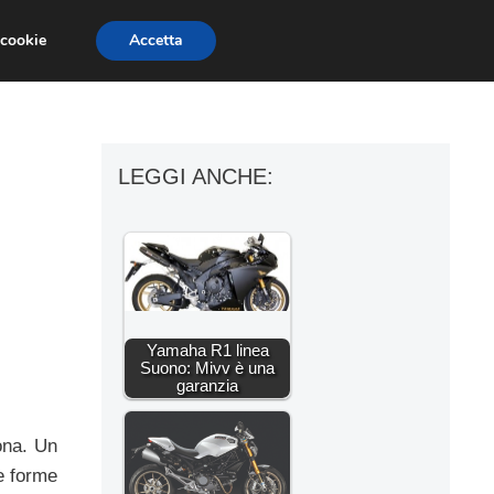
 cookie
Accetta
ESSORI MOTO
MOTO GP
SUPERBIKE
LEGGI ANCHE:
Yamaha R1 linea
Suono: Mivv è una
garanzia
ona. Un
le forme