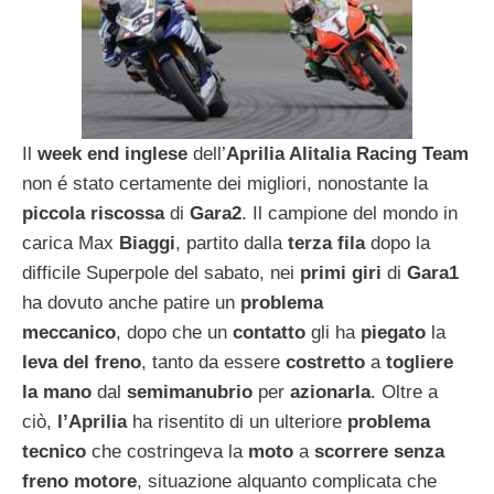
Il
week end inglese
dell’
Aprilia Alitalia Racing Team
non é stato certamente dei migliori, nonostante la
piccola riscossa
di
Gara2
. Il campione del mondo in
carica Max
Biaggi
, partito dalla
terza fila
dopo la
difficile Superpole del sabato, nei
primi giri
di
Gara1
ha dovuto anche patire un
problema
meccanico
, dopo che un
contatto
gli ha
piegato
la
leva del freno
, tanto da essere
costretto
a
togliere
la mano
dal
semimanubrio
per
azionarla
. Oltre a
ciò,
l’Aprilia
ha risentito di un ulteriore
problema
tecnico
che costringeva la
moto
a
scorrere
senza
freno motore
, situazione alquanto complicata che