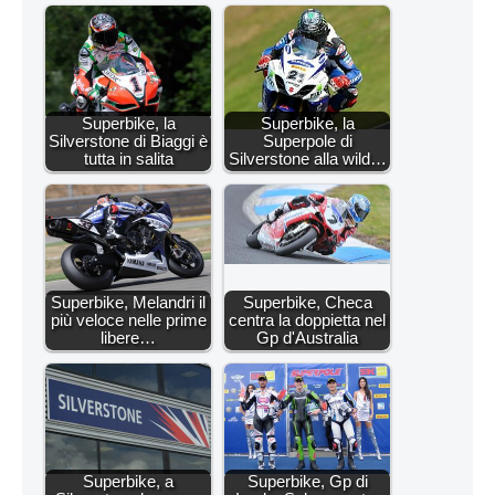
Superbike, la
Superbike, la
Silverstone di Biaggi è
Superpole di
tutta in salita
Silverstone alla wild…
Superbike, Melandri il
Superbike, Checa
più veloce nelle prime
centra la doppietta nel
libere…
Gp d'Australia
Superbike, a
Superbike, Gp di