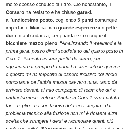
molto spesso conduce al ritiro. Ciò nonostante, il
Corsaro
ha resistito e ha chiuso
gara-1
all’
undicesimo posto
, cogliendo
5 punti
comunque
importanti.
Max
ha però
grande esperienza
e
pelle
dura
in abbondanza, per guardare comunque il
bicchiere mezzo pieno
: “
Analizzando il weekend e la
prima gara, posso dirmi soddisfatto del quarto posto in
Gara 2. Peccato essere partiti da dietro, per
agguantare il gruppo dei primi ho stressato le gomme
e questo mi ha impedito di essere incisivo nel finale
nonostante ce l’abbia messa davvero tutta, tanto da
arrivare davanti al mio compagno di team che qui è
particolarmente veloce. Anche in Gara 1 avrei potuto
fare meglio, ma con la leva del freno piegata ed il
problema tecnico alla frizione non mi è rimasta altra
scelta che stringere i denti e racimolare quanti più
punti possibile
“.
Sfortunato
anche l’altro pilota di casa