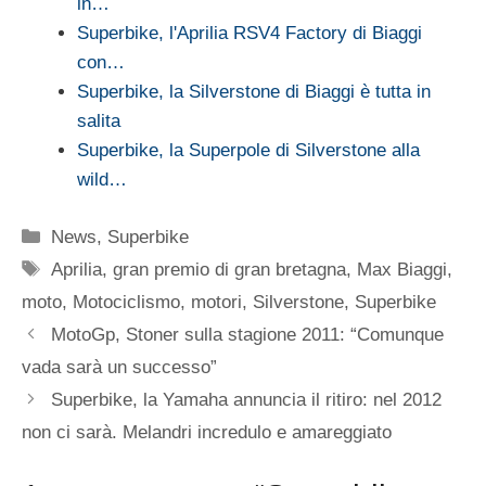
in…
Superbike, l'Aprilia RSV4 Factory di Biaggi
con…
Superbike, la Silverstone di Biaggi è tutta in
salita
Superbike, la Superpole di Silverstone alla
wild…
Categorie
News
,
Superbike
Tag
Aprilia
,
gran premio di gran bretagna
,
Max Biaggi
,
moto
,
Motociclismo
,
motori
,
Silverstone
,
Superbike
MotoGp, Stoner sulla stagione 2011: “Comunque
vada sarà un successo”
Superbike, la Yamaha annuncia il ritiro: nel 2012
non ci sarà. Melandri incredulo e amareggiato