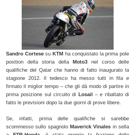
Sandro Cortese
su
KTM
ha conquistato la prima pole
position della storia della
Moto3
nel corso delle
qualifiche del Qatar che hanno di fatto inaugurato la
stagione 2012. Il tedesco ha messo tutti in fila e
firmato il miglior tempo – che gli dà modo di partire in
prima posizione sul circuito di
Losail
– e ribaltato di
fatto le previsioni dopo la due giorni di prove libere.
Se, infatti, prima delle qualifiche si sarebbe
scommesso sullo spagnolo
Maverick Vinales
in sella
a
FTR-Honda
, è stata proprio la frazione delle