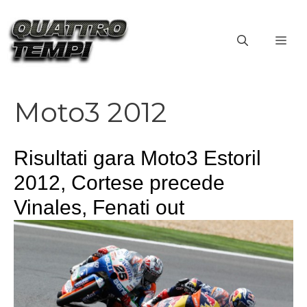
Vai
al
ME
contenuto
Moto3 2012
Risultati gara Moto3 Estoril
2012, Cortese precede
Vinales, Fenati out