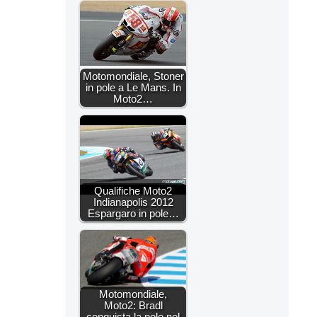
Motomondiale, Stoner
in pole a Le Mans. In
Moto2…
Qualifiche Moto2
Indianapolis 2012
Espargaro in pole…
Motomondiale,
Moto2: Bradl
conquista la pole nel