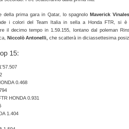
ore della prima gara in Qatar, lo spagnolo
Maverick Vinale
nde i colori del Team Italia in sella a Honda FTR, si è
re il decimo tempo in 1.59.155, lontano dal poleman Rin
ica,
Niccolò Antonelli,
che scatterà in diciassettesima posiz
top 15:
1’57.507
2
 HONDA 0.468
794
 FTR HONDA 0.931
6
DA 1.404