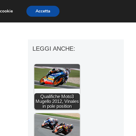
 cookie
Accetta
ESSORI MOTO
MOTO GP
SUPERBIKE
LEGGI ANCHE:
Qualifiche Moto3
Mugello 2012, Vinales
in pole position