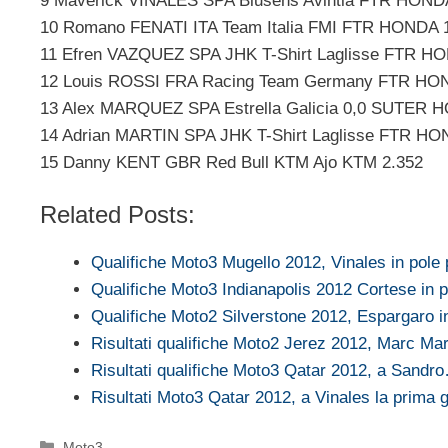
9 Maverick VIÑALES SPA Blusens Avintia FTR HOND
10 Romano FENATI ITA Team Italia FMI FTR HONDA 
11 Efren VAZQUEZ SPA JHK T-Shirt Laglisse FTR H
12 Louis ROSSI FRA Racing Team Germany FTR HO
13 Alex MARQUEZ SPA Estrella Galicia 0,0 SUTER 
14 Adrian MARTIN SPA JHK T-Shirt Laglisse FTR HO
15 Danny KENT GBR Red Bull KTM Ajo KTM 2.352
Related Posts:
Qualifiche Moto3 Mugello 2012, Vinales in pole 
Qualifiche Moto3 Indianapolis 2012 Cortese in p
Qualifiche Moto2 Silverstone 2012, Espargaro 
Risultati qualifiche Moto2 Jerez 2012, Marc M
Risultati qualifiche Moto3 Qatar 2012, a Sandr
Risultati Moto3 Qatar 2012, a Vinales la prima
Categorie
Moto3