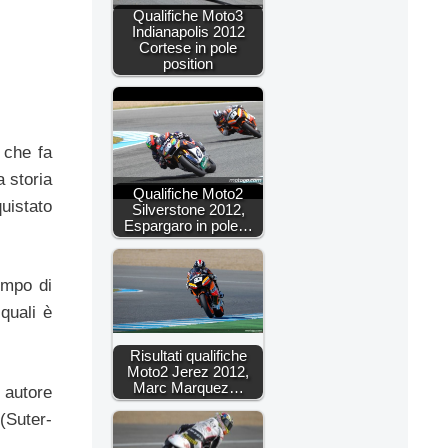
Qualifiche Moto3
Indianapolis 2012
Cortese in pole
position
 che fa
a storia
Qualifiche Moto2
uistato
Silverstone 2012,
Espargaro in pole…
empo di
 quali è
Risultati qualifiche
Moto2 Jerez 2012,
Marc Marquez…
autore
(Suter-