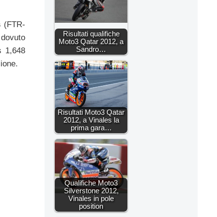
s
(FTR-
Risultati qualifiche
 dovuto
Moto3 Qatar 2012, a
Sandro…
s 1,648
ione.
Risultati Moto3 Qatar
2012, a Vinales la
prima gara…
Qualifiche Moto3
Silverstone 2012,
Vinales in pole
position