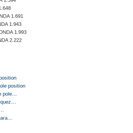
A 1.594
1.648
ONDA 1.691
NDA 1.943
HONDA 1.993
NDA 2.222
position
ole position
in pole…
arquez…
o…
 gara…