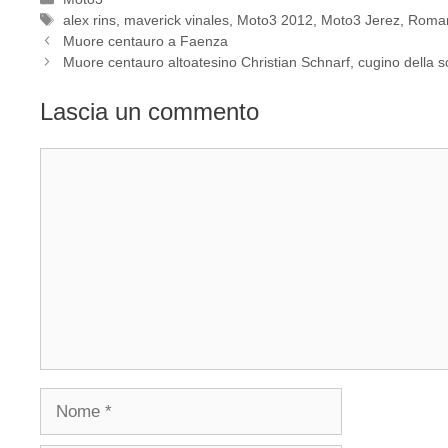
Tag
alex rins
,
maverick vinales
,
Moto3 2012
,
Moto3 Jerez
,
Roman
Muore centauro a Faenza
Muore centauro altoatesino Christian Schnarf, cugino della s
Lascia un commento
Commento
Nome