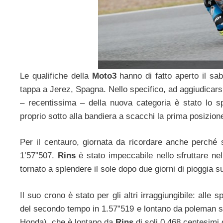
Le qualifiche della
Moto3
hanno di fatto aperto il sa
tappa a Jerez, Spagna. Nello specifico, ad aggiudicarsi 
– recentissima – della nuova categoria è stato lo 
proprio sotto alla bandiera a scacchi la prima posizione 
Per il centauro, giornata da ricordare anche perché s
1’57”507.
Rins
è stato impeccabile nello sfruttare nel m
tornato a splendere il sole dopo due giorni di pioggia su
Il suo crono è stato per gli altri irraggiungibile: alle s
del secondo tempo in 1.57”519 e lontano da poleman so
Honda), che è lontano da
Rins
di soli 0.468 centesimi d