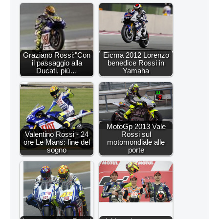
Graziano Rossi:"Con
Eicma 2012 Lorenzo
il passaggio alla
benedice Rossi in
Ducati, più…
Yamaha
MotoGp 2013 Vale
Valentino Rossi - 24
Rossi sul
ore Le Mans: fine del
motomondiale alle
sogno
porte