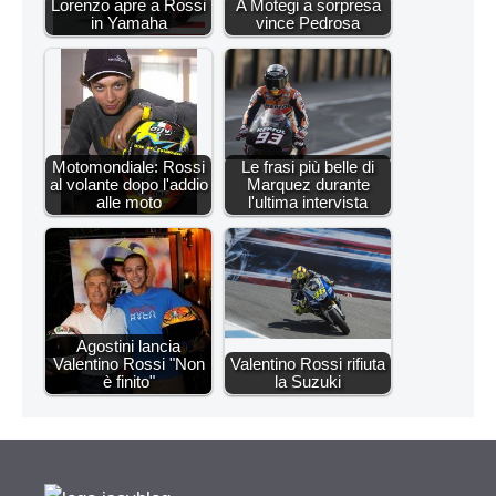
Lorenzo apre a Rossi
A Motegi a sorpresa
in Yamaha
vince Pedrosa
Motomondiale: Rossi
Le frasi più belle di
al volante dopo l'addio
Marquez durante
alle moto
l'ultima intervista
Agostini lancia
Valentino Rossi "Non
Valentino Rossi rifiuta
è finito"
la Suzuki