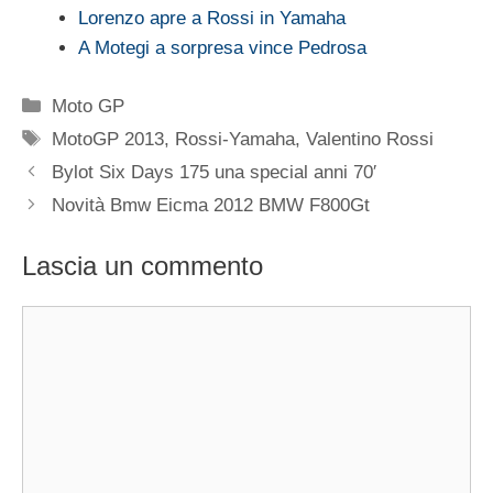
Lorenzo apre a Rossi in Yamaha
A Motegi a sorpresa vince Pedrosa
Categorie
Moto GP
Tag
MotoGP 2013
,
Rossi-Yamaha
,
Valentino Rossi
Bylot Six Days 175 una special anni 70′
Novità Bmw Eicma 2012 BMW F800Gt
Lascia un commento
Commento