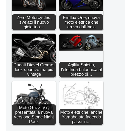
Zero Motorcycles,
Emflux One, nuova
svelato il nuovo
moto elettrica che
gioiellino…
arriva dall'India
Ducati Diavel Cromo,
Agility-Saietta,
look sportivo ma più
l'elettrica britannica al
vintage
prezzo di…
Moto Guzzi V7,
presentata la nuova
Moto elettriche, anche
versione Stone Night
Yamaha sta facendo
Pack
passi in…