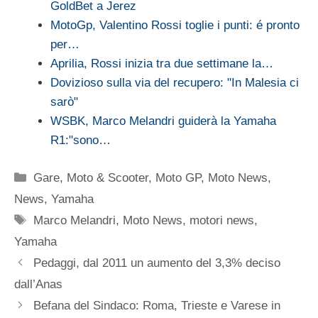
GoldBet a Jerez
MotoGp, Valentino Rossi toglie i punti: é pronto
per…
Aprilia, Rossi inizia tra due settimane la…
Dovizioso sulla via del recupero: "In Malesia ci
sarò"
WSBK, Marco Melandri guiderà la Yamaha
R1:"sono…
Categorie
Gare
,
Moto & Scooter
,
Moto GP
,
Moto News
,
News
,
Yamaha
Tag
Marco Melandri
,
Moto News
,
motori news
,
Yamaha
Pedaggi, dal 2011 un aumento del 3,3% deciso
dall’Anas
Befana del Sindaco: Roma, Trieste e Varese in