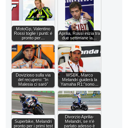
MotoGp, Valentino
Rossi toglie i punti: é
Aprilia, Rossi inizia tra
pronto per…
due settimane la…
Dovizioso sulla via
WSBK, Marco
del recupero: "In
Melandri guiderà la
Malesia ci sarò"
Yamaha R1:"sono…
Divorzio Aprilia-
Superbike, Melandri
Melandri, se n'è
pronto per i primi test
parlato adesso è