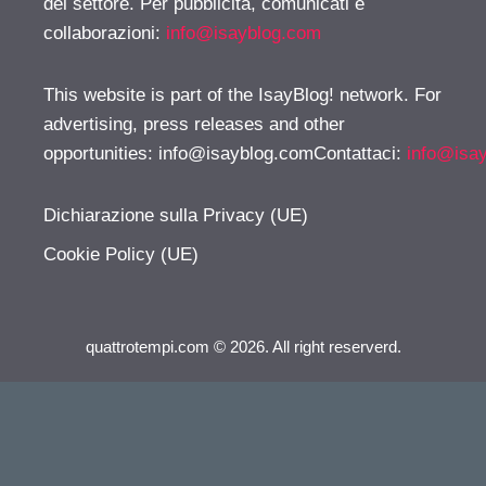
del settore. Per pubblicità, comunicati e
collaborazioni:
info@isayblog.com
This website is part of the IsayBlog! network. For
advertising, press releases and other
opportunities:
info@isayblog.comContattaci
:
info@isa
Dichiarazione sulla Privacy (UE)
Cookie Policy (UE)
quattrotempi.com © 2026. All right reserverd.