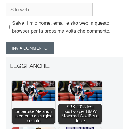
Sito
web
Salva il mio nome, email e sito web in questo
browser per la prossima volta che commento.
LEGGI ANCHE:
SBK 2013 test
Superbike Melandri
positivo per BMW
intervento chirurgico
Motorrad GoldBet a
riuscito
Jerez