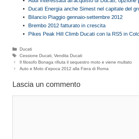
Audi interessata all'acquisto di Ducati, opzione
Ducati Energia anche Simest nel capitale del g
Bilancio Piaggio gennaio-settembre 2012
Brembo 2012 fatturato in crescita
Pikes Peak Hill Climb Ducati con la RS5 in Col
Categorie
Ducati
Tag
Cessione Ducati
,
Vendita Ducati
Il filosofo Bonaga rifiuta il sequestro moto e viene multato
Auto e Moto d’epoca 2012 alla Fiera di Roma
Lascia un commento
Commento