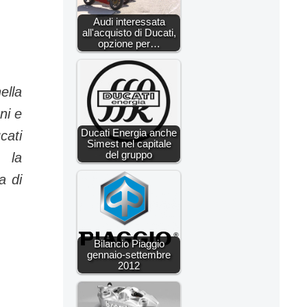
Audi interessata
all'acquisto di Ducati,
opzione per…
ella
ni e
Ducati Energia anche
cati
Simest nel capitale
del gruppo
e la
a di
Bilancio Piaggio
gennaio-settembre
2012