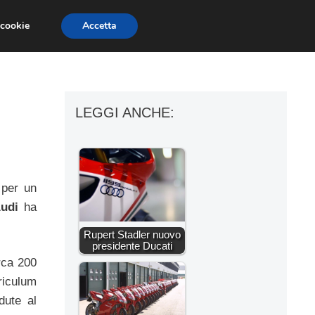
 cookie
Accetta
ESSORI MOTO
MOTO GP
SUPERBIKE
LEGGI ANCHE:
 per un
udi
ha
Rupert Stadler nuovo
presidente Ducati
irca 200
riculum
dute al