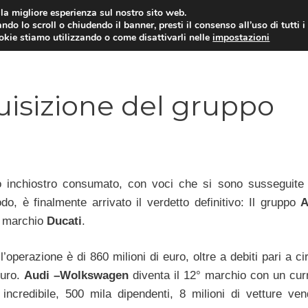
i la migliore esperienza sul nostro sito web.
ndo lo scroll o chiudendo il banner, presti il consenso all’uso di tutti i
ookie stiamo utilizzando o come disattivarli nelle
impostazioni
MOTO NEWS
ACC
quisizione del gruppo
 inchiostro consumato, con voci che si sono susseguite
do, è finalmente arrivato il verdetto definitivo: Il gruppo
A
l marchio
Ducati
.
ll’operazione è di 860 milioni di euro, oltre a debiti pari a c
euro.
Audi –Wolkswagen
diventa il 12° marchio con un cur
e incredibile, 500 mila dipendenti, 8 milioni di vetture ven