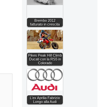
Brembo 2012
fatturato in crescita
Pikes Peak Hill Climb
Ducati con la RS5 in
Colorado
L'ex Aprilia Fabrizio
Longo alla Audi