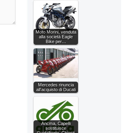
Moto Morini, venduta
alla società Eagle
Bike per…
Mercedes rinuncia
all'acquisto di Ducati
Ancma, Capelli
sostituisce
Guidalberto. Chiesti