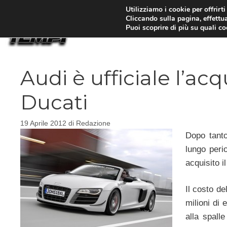
Vai
Utilizziamo i cookie per offrirt
Cliccando sulla pagina, effettua
al
Puoi scoprire di più su quali c
contenuto
Audi è ufficiale l’ac
Ducati
19 Aprile 2012
di
Redazione
Dopo tanto
lungo perio
acquisito i
Il costo de
milioni di 
alla spall