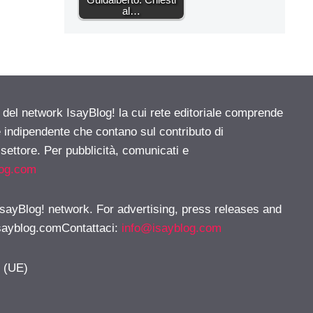
al…
e del network IsayBlog! la cui rete editoriale comprende
e indipendente che contano sul contributo di
 settore. Per pubblicità, comunicati e
log.com
 IsayBlog! network. For advertising, press releases and
sayblog.comContattaci
:
info@isayblog.com
y (UE)