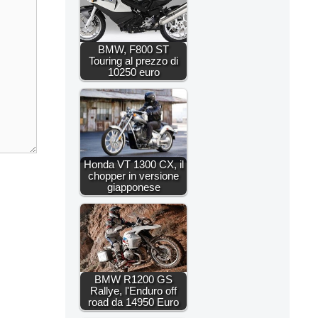
BMW, F800 ST
Touring al prezzo di
10250 euro
Honda VT 1300 CX, il
chopper in versione
giapponese
BMW R1200 GS
Rallye, l'Enduro off
road da 14950 Euro