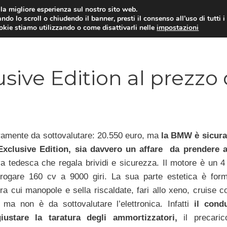
i la migliore esperienza sul nostro sito web.
ndo lo scroll o chiudendo il banner, presti il consenso all’uso di tutti i
ookie stiamo utilizzando o come disattivarli nelle
impostazioni
MOTO NEWS
ACC
ive Edition al prezzo 
uramente da sottovalutare: 20.550 euro, ma
la BMW è sicura
xclusive Edition, sia davvero un affare da prendere a
 tedesca che regala brividi e sicurezza. Il motore è un 4 c
ogare 160 cv a 9000 giri. La sua parte estetica è for
tra cui manopole e sella riscaldate, fari allo xeno, cruise c
ma non è da sottovalutare l’elettronica. Infatti
il condu
stare la taratura degli ammortizzatori,
il precaric