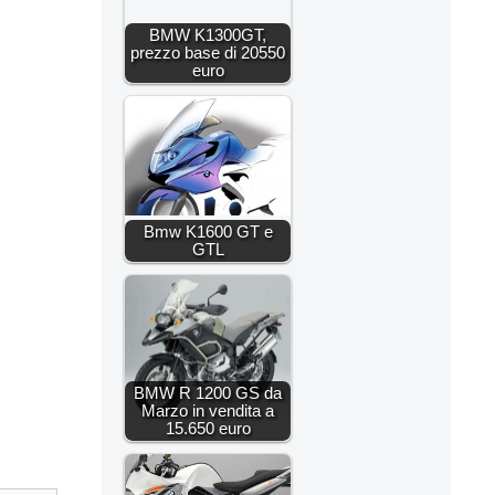
BMW K1300GT,
prezzo base di 20550
euro
Bmw K1600 GT e
GTL
BMW R 1200 GS da
Marzo in vendita a
15.650 euro