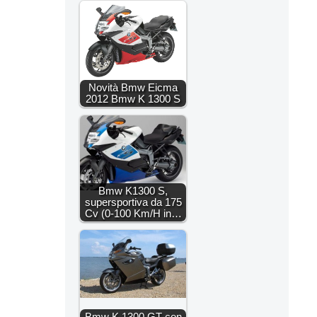
Novità Bmw Eicma
2012 Bmw K 1300 S
Bmw K1300 S,
supersportiva da 175
Cv (0-100 Km/H in…
Bmw K 1300 GT con