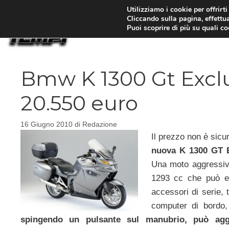
Vai
Utilizziamo i cookie per offrirt
Cliccando sulla pagina, effettua
al
Puoi scoprire di più su quali c
contenuto
Bmw K 1300 Gt Exclus
20.550 euro
16 Giugno 2010
di
Redazione
Il prezzo non è sic
nuova K 1300 GT E
Una moto aggressiva
1293 cc che può er
accessori di serie, 
computer di bordo, 
spingendo un pulsante sul manubrio, può aggiu