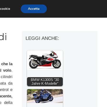
 cookie
Accetta
ESSORI MOTO
MOTO GP
SUPERBIKE
di
LEGGI ANCHE:
 che la
l volo
.
ilindri
BMW K1300S "30
mata da
Jahre K-Modelle"
ontrol e
cente,
o della