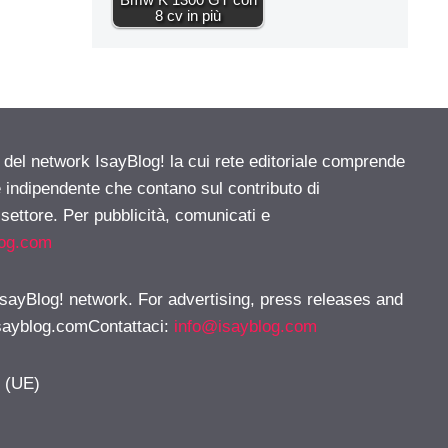
8 cv in più
e del network IsayBlog! la cui rete editoriale comprende
e indipendente che contano sul contributo di
 settore. Per pubblicità, comunicati e
log.com
 IsayBlog! network. For advertising, press releases and
sayblog.comContattaci
:
info@isayblog.com
y (UE)