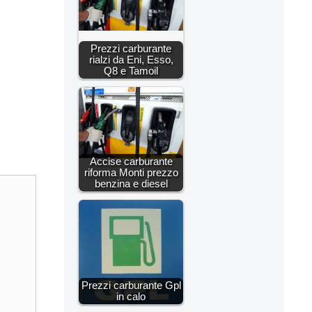
Prezzi carburante
rialzi da Eni, Esso,
Q8 e Tamoil
Accise carburante
riforma Monti prezzo
benzina e diesel
Prezzi carburante Gpl
in calo