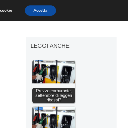
 cookie
Accetta
ESSORI MOTO
MOTO GP
SUPERBIKE
LEGGI ANCHE:
Prezzo carburante,
settembre di leggeri
ribassi?