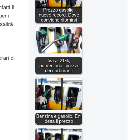
atti il
Prezzo gasolio,
nuovo record. Dove
er il
conviene rifornirsi
salirà
e
rari di
Iva al 21%,
aumentano i prezzi
dei carburanti
Benzina e gasolio, Eni
detta il prezzo