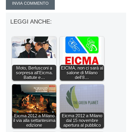
LEGGI ANCHE:
Moto, Berlusconi a
EICMA, non ci sarà al
sorpresa all'Eicma.
salone di Milano
Battute e…
dell'8…
Eicma 2012 a Milano
Eicma 2012 a Milano
il via alla settantesima
dal 15 novembre
edizione
apertura al pubblico