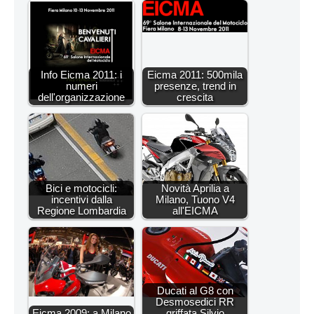
Info Eicma 2011: i
Eicma 2011: 500mila
numeri
presenze, trend in
dell'organizzazione
crescita
Bici e motocicli:
Novità Aprilia a
incentivi dalla
Milano, Tuono V4
Regione Lombardia
all'EICMA
Ducati al G8 con
Desmosedici RR
Eicma 2009: a Milano
griffata Silvio