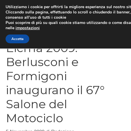
Vai
Utilizziamo i cookie per offrirti la migliore esperienza sul nostro si
al
Cliccando sulla pagina, effettuando lo scroll o chiudendo il banner, 
ME
consenso all’uso di tutti i cookie
contenuto
Puoi scoprire di più su quali cookie stiamo utilizzando o come disat
nelle
impostazioni
Accetta
Eicma 2009:
Berlusconi e
Formigoni
inaugurano il 67°
Salone del
Motociclo