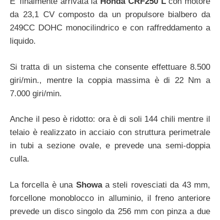
E’ finalmente arrivata la
Honda CRF250 L
con motore
da 23,1 CV composto da un propulsore bialbero da
249CC DOHC monocilindrico e con raffreddamento a
liquido.
Si tratta di un sistema che consente effettuare 8.500
giri/min., mentre la coppia massima è di 22 Nm a
7.000 giri/min.
Anche il peso è ridotto: ora è di soli 144 chili mentre il
telaio è realizzato in acciaio con struttura perimetrale
in tubi a sezione ovale, e prevede una semi-doppia
culla.
La forcella è una
Showa
a steli rovesciati da 43 mm,
forcellone monoblocco in alluminio, il freno anteriore
prevede un disco singolo da 256 mm con pinza a due