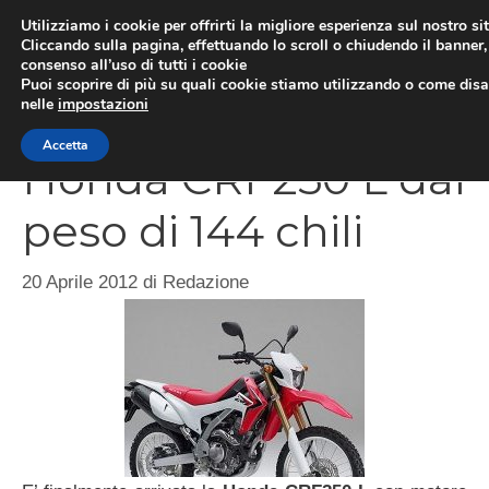
Vai
Utilizziamo i cookie per offrirti la migliore esperienza sul nostro si
al
Cliccando sulla pagina, effettuando lo scroll o chiudendo il banner, 
ME
consenso all’uso di tutti i cookie
contenuto
Puoi scoprire di più su quali cookie stiamo utilizzando o come disat
nelle
impostazioni
Accetta
Honda CRF250 L dal
peso di 144 chili
20 Aprile 2012
di
Redazione