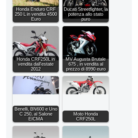
Honda Enduro CRF
Ducati Streetfighter, la
250 L in vendita 4500
potenza allo stato
Euro
puro
Honda CRF250L in
MV Augusta Brutale
vendita dall'estate
675 , in vendita al
2012
prezzo di 8990 euro
Benelli, BN600 e Uno
C 250, al Salone
Moto Honda
EICMA
CRF250L