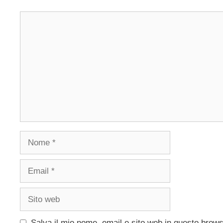
Commento
Nome
Email
Sito
web
Salva il mio nome, email e sito web in questo brow