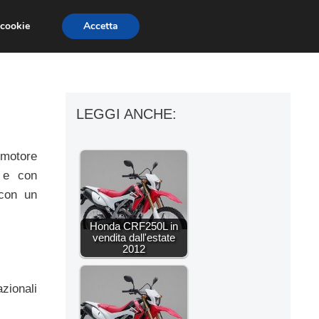
 cookie
Accetta
ESSORI MOTO
MOTO GP
SUPERBIKE
LEGGI ANCHE:
motore
a e con
 con un
Honda CRF250L in
vendita dall'estate
2012
zionali