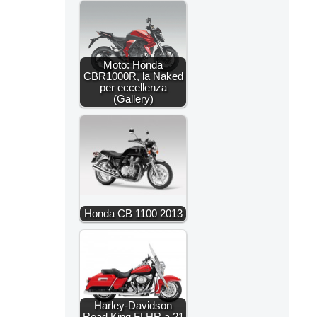
Moto: Honda
CBR1000R, la Naked
per eccellenza
(Gallery)
Honda CB 1100 2013
Harley-Davidson
Road King FLHR a 21