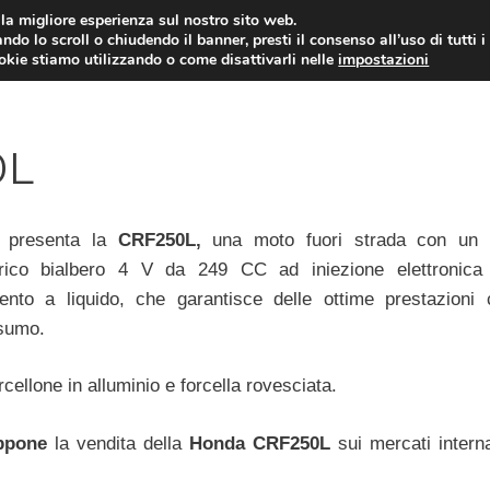
i la migliore esperienza sul nostro sito web.
ndo lo scroll o chiudendo il banner, presti il consenso all’uso di tutti i
ookie stiamo utilizzando o come disattivarli nelle
impostazioni
MOTO NEWS
ACC
0L
presenta la
CRF250L,
una moto fuori strada con un 
drico bialbero 4 V da 249 CC ad iniezione elettronic
ento a liquido, che garantisce delle ottime prestazioni
sumo.
rcellone in alluminio e forcella rovesciata.
ppone
la vendita della
Honda CRF250L
sui mercati interna