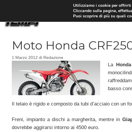
Vai
Utilizziamo i cookie per offrirt
Cliccando sulla pagina, effettua
al
Puoi scoprire di più su quali c
contenuto
Moto Honda CRF25
1 Marzo 2012
di
Redazione
La
Honda
monocilin
raffreddam
basso con
Il telaio è rigido e composto da tubi d’acciaio con un fo
Freni, impianto a dischi a margherita, mentre in
Gia
dovrebbe aggirarsi intorno ai 4500 euro.