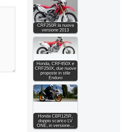
CRF250R la nuova
versione 2013
Honda, CRF450X e
CRF250X, due nuove
proposte in stile
Enduro
Honda CBR125R,
doppio scarico LV
ONE, in versione…