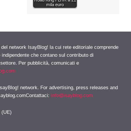
mila euro
e del network IsayBlog! la cui rete editoriale comprende
e indipendente che contano sul contributo di
 settore. Per pubblicità, comunicati e
log.com
 IsayBlog! network. For advertising, press releases and
sayblog.comContattaci
:
info@isayblog.com
y (UE)