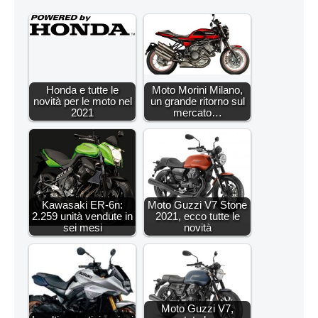
Honda e tutte le
Moto Morini Milano,
novità per le moto nel
un grande ritorno sul
2021
mercato…
Kawasaki ER-6n:
Moto Guzzi V7 Stone
2.259 unità vendute in
2021, ecco tutte le
sei mesi
novità
Moto Guzzi V7,