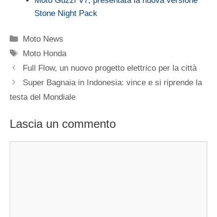
Moto Guzzi V7, presentata la nuova versione
Stone Night Pack
Categorie
Moto News
Tag
Moto Honda
Full Flow, un nuovo progetto elettrico per la città
Super Bagnaia in Indonesia: vince e si riprende la
testa del Mondiale
Lascia un commento
Commento