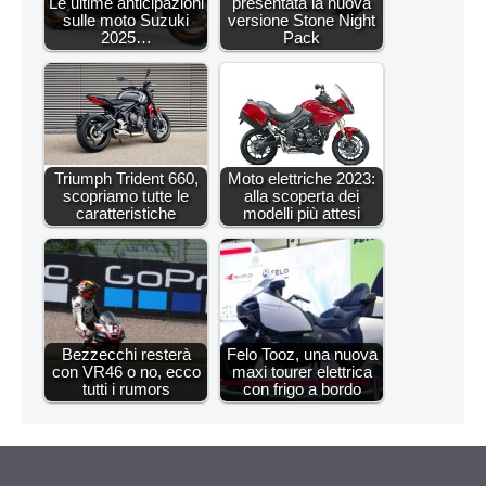
Le ultime anticipazioni
presentata la nuova
sulle moto Suzuki
versione Stone Night
2025…
Pack
Triumph Trident 660,
Moto elettriche 2023:
scopriamo tutte le
alla scoperta dei
caratteristiche
modelli più attesi
Bezzecchi resterà
Felo Tooz, una nuova
con VR46 o no, ecco
maxi tourer elettrica
tutti i rumors
con frigo a bordo