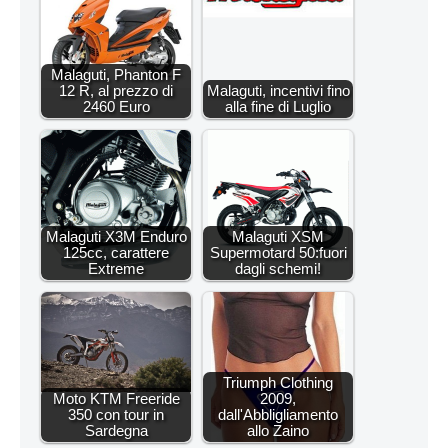
Malaguti, Phanton F
12 R, al prezzo di
Malaguti, incentivi fino
2460 Euro
alla fine di Luglio
Malaguti X3M Enduro
Malaguti XSM
125cc, carattere
Supermotard 50:fuori
Extreme
dagli schemi!
Triumph Clothing
Moto KTM Freeride
2009,
350 con tour in
dall'Abbligliamento
Sardegna
allo Zaino