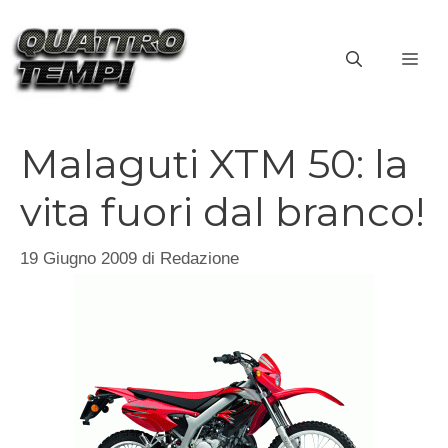
Vai
al
ME
contenuto
Malaguti XTM 50: la
vita fuori dal branco!
19 Giugno 2009
di
Redazione