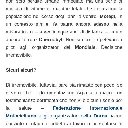
non solo perdite umane immediate ma una serie di
migliaia di vittime di malattie letali che colpiranno la
popolazione nel corso degli anni a venire.
Motegi
, in
un contesto simile, fa paura ancora adesso nella
misura in cui – a venticinque anni di distanza – incute
ancora terrore
Chernobyl
. Non si corre, ripetevano i
piloti agli organizzatori del
Mondiale
. Decisione
irremovibile.
Sicuri sicuri?
Di irremovibile, tuttavia, pare sia rimasto ben poco, se
è vero che – documentazione Arpa alla mano con
testimonianza certificata che non vi è alcun rischio per
la salute –
Federazione Internazionale
Motociclismo
e gli organizzatori della
Dorna
hanno
convinto centauri e addetti ai lavori a presentarsi in