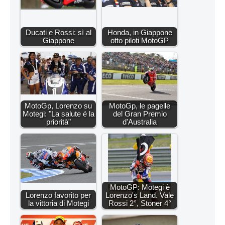
Ducati e Rossi: sì al
Honda, in Giappone
Giappone
otto piloti MotoGP
MotoGp, Lorenzo su
MotoGp, le pagelle
Motegi: "La salute é la
del Gran Premio
priorità"
d'Australia
MotoGP: Motegi è
Lorenzo favorito per
Lorenzo's Land. Vale
la vittoria di Motegi
Rossi 2°, Stoner 4°