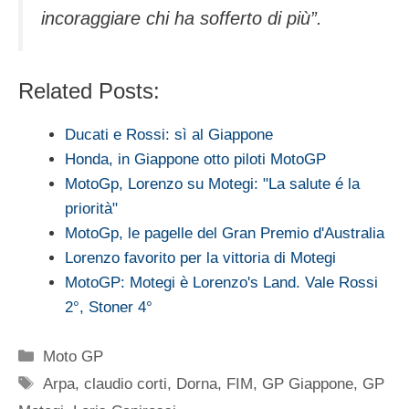
incoraggiare chi ha sofferto di più”.
Related Posts:
Ducati e Rossi: sì al Giappone
Honda, in Giappone otto piloti MotoGP
MotoGp, Lorenzo su Motegi: "La salute é la
priorità"
MotoGp, le pagelle del Gran Premio d'Australia
Lorenzo favorito per la vittoria di Motegi
MotoGP: Motegi è Lorenzo's Land. Vale Rossi
2°, Stoner 4°
Categorie
Moto GP
Tag
Arpa
,
claudio corti
,
Dorna
,
FIM
,
GP Giappone
,
GP