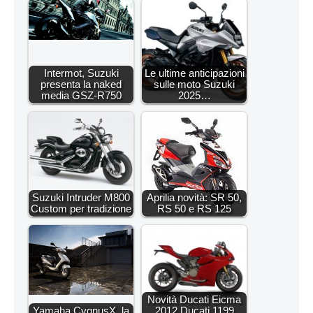
Intermot, Suzuki
Le ultime anticipazioni
presenta la naked
sulle moto Suzuki
media GSZ-R750
2025…
Suzuki Intruder M800
Aprilia novità: SR 50,
Custom per tradizione
RS 50 e RS 125
Novità Ducati Eicma
Yamaha CygnusX, la
2012 Ducati 1199