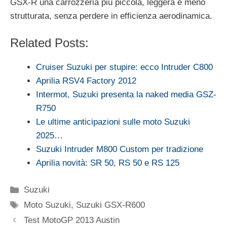
GSX-R una carrozzeria più piccola, leggera e meno
strutturata, senza perdere in efficienza aerodinamica.
Related Posts:
Cruiser Suzuki per stupire: ecco Intruder C800
Aprilia RSV4 Factory 2012
Intermot, Suzuki presenta la naked media GSZ-
R750
Le ultime anticipazioni sulle moto Suzuki
2025…
Suzuki Intruder M800 Custom per tradizione
Aprilia novità: SR 50, RS 50 e RS 125
Categorie
Suzuki
Tag
Moto Suzuki
,
Suzuki GSX-R600
Test MotoGP 2013 Austin