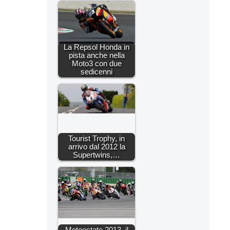
La Repsol Honda in
pista anche nella
Moto3 con due
sedicenni
Tourist Trophy, in
arrivo dal 2012 la
Supertwins,…
Motoestate 2013, il