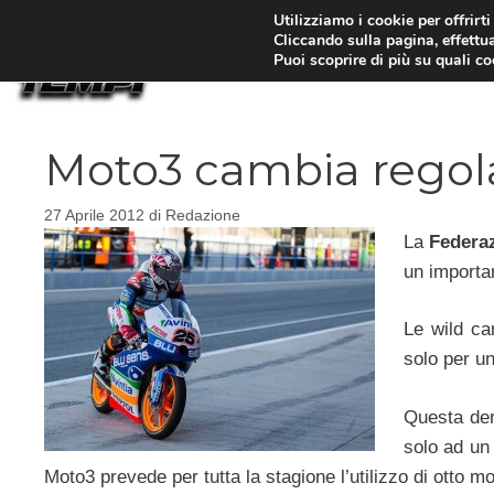
Vai
Utilizziamo i cookie per offrirt
Cliccando sulla pagina, effettua
al
Puoi scoprire di più su quali c
contenuto
Moto3 cambia regol
27 Aprile 2012
di
Redazione
La
Federaz
un importa
Le wild ca
solo per u
Questa der
solo ad un
Moto3 prevede per tutta la stagione l’utilizzo di otto mo