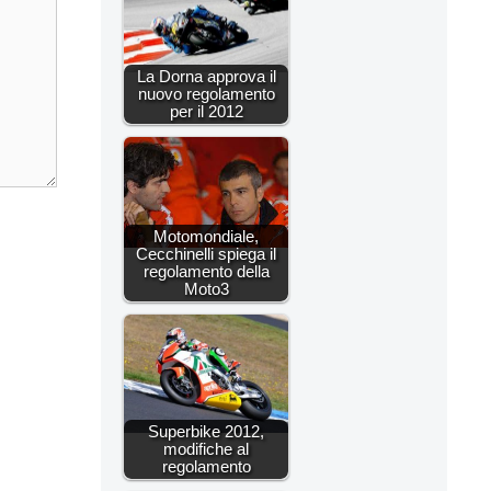
La Dorna approva il
nuovo regolamento
per il 2012
Motomondiale,
Cecchinelli spiega il
regolamento della
Moto3
Superbike 2012,
modifiche al
regolamento