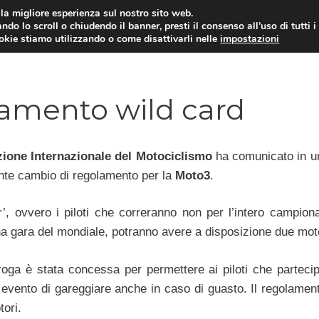
i la migliore esperienza sul nostro sito web.
ndo lo scroll o chiudendo il banner, presti il consenso all’uso di tutti i
ookie stiamo utilizzando o come disattivarli nelle
impostazioni
MOTO NEWS
ACC
amento wild card
ione Internazionale del Motociclismo
ha comunicato in u
nte cambio di regolamento per la
Moto3
.
r’, ovvero i piloti che correranno non per l’intero campion
na gara del mondiale, potranno avere a disposizione due moto
oga è stata concessa per permettere ai piloti che parteci
 evento di gareggiare anche in caso di guasto. Il regolament
tori.