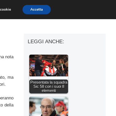
 cookie
Accetta
ESSORI MOTO
MOTO GP
SUPERBIKE
LEGGI ANCHE:
na nota
ato, ma
Presentata la squadra
ri.
Sic 58 con i suoi 8
elementi
peranno
o della