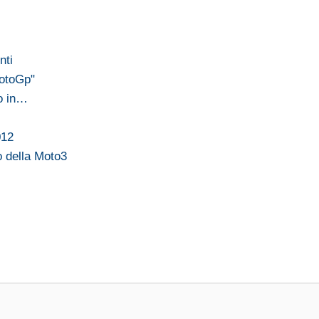
nti
MotoGp"
to in…
012
o della Moto3