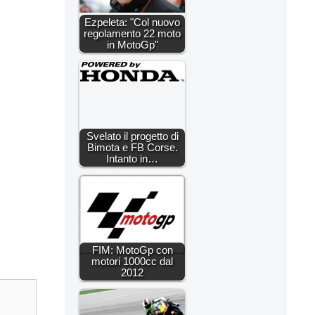
Ezpeleta: "Col nuovo
regolamento 22 moto
in MotoGp"
Svelato il progetto di
Bimota e FB Corse.
Intanto in…
FIM: MotoGp con
motori 1000cc dal
2012