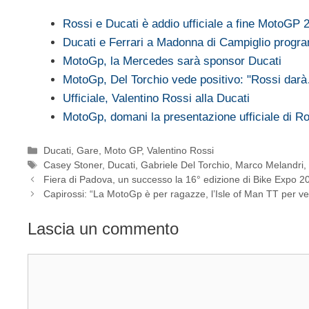
Rossi e Ducati è addio ufficiale a fine MotoGP 
Ducati e Ferrari a Madonna di Campiglio pro
MotoGp, la Mercedes sarà sponsor Ducati
MotoGp, Del Torchio vede positivo: "Rossi dar
Ufficiale, Valentino Rossi alla Ducati
MotoGp, domani la presentazione ufficiale di 
Categorie
Ducati
,
Gare
,
Moto GP
,
Valentino Rossi
Tag
Casey Stoner
,
Ducati
,
Gabriele Del Torchio
,
Marco Melandri
Fiera di Padova, un successo la 16° edizione di Bike Expo 2
Capirossi: “La MotoGp è per ragazze, l’Isle of Man TT per ve
Lascia un commento
Commento