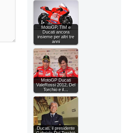
MotoGP, TIM e
Ducati ancora
insieme per altri tre
anni
MotoGP Ducati
ValeRossi 2012, Del
Torchio e il…
Ducati, il presidente
Gabriele Del Torchiò