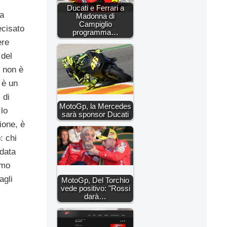
Ducati e Ferrari a
 a
Madonna di
Campiglio
ecisato
programma…
ere
 del
o non è
è un
, di
MotoGp, la Mercedes
lo
sarà sponsor Ducati
ione, è
: chi
data
emo
agli
MotoGp, Del Torchio
vede positivo: "Rossi
darà…