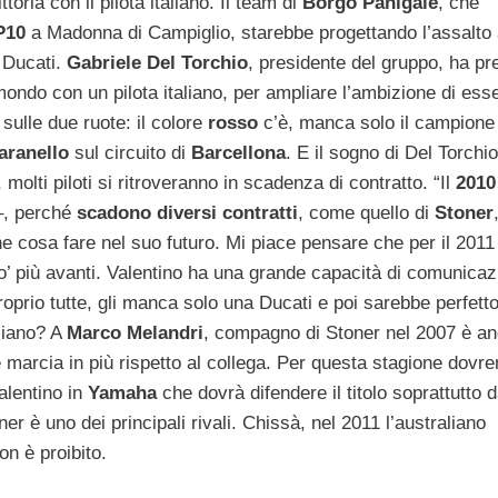
toria con il pilota italiano. Il team di
Borgo
Panigale
, che
P10
a Madonna di Campiglio, starebbe progettando l’assalto
a Ducati.
Gabriele
Del
Torchio
, presidente del gruppo, ha pr
ondo con un pilota italiano, per ampliare l’ambizione di ess
sulle due ruote: il colore
rosso
c’è, manca solo il campione
aranello
sul circuito di
Barcellona
. E il sogno di Del Torchi
 molti piloti si ritroveranno in scadenza di contratto. “Il
2010
–, perché
scadono diversi contratti
, come quello di
Stoner
 cosa fare nel suo futuro. Mi piace pensare che per il 2011 
’ più avanti. Valentino ha una grande capacità di comunicaz
roprio tutte, gli manca solo una Ducati e poi sarebbe perfetto
liano? A
Marco
Melandri
, compagno di Stoner nel 2007 è an
marcia in più rispetto al collega. Per questa stagione dovr
Valentino in
Yamaha
che dovrà difendere il titolo soprattutto d
è uno dei principali rivali. Chissà, nel 2011 l’australiano
n è proibito.