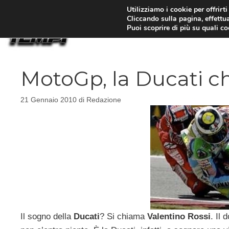
Vai
Utilizziamo i cookie per offrirt
Cliccando sulla pagina, effettua
al
Puoi scoprire di più su quali c
contenuto
MotoGp, la Ducati ch
21 Gennaio 2010
di
Redazione
Il sogno della
Ducati
? Si chiama
Valentino
Rossi
. Il