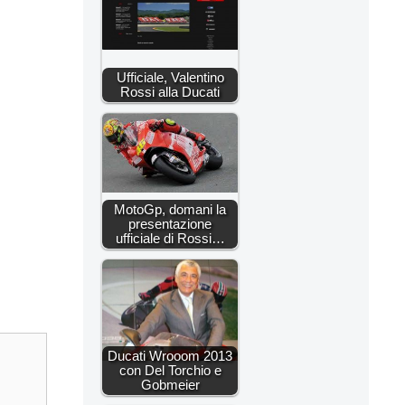
Ufficiale, Valentino
Rossi alla Ducati
MotoGp, domani la
presentazione
ufficiale di Rossi…
Ducati Wrooom 2013
con Del Torchio e
Gobmeier