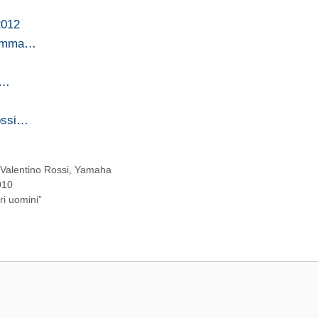
2012
gramma…
à…
Rossi…
,
Valentino Rossi
,
Yamaha
010
ri uomini”