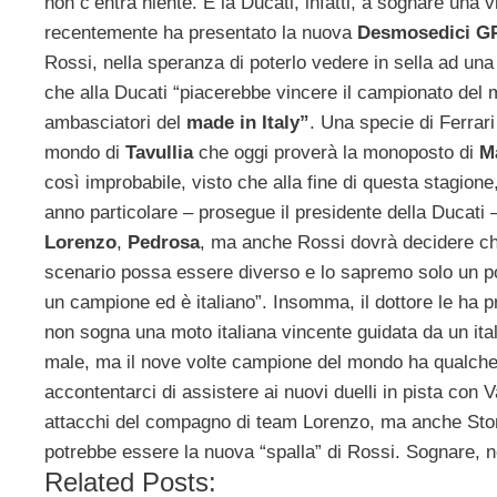
non c’entra niente. È la Ducati, infatti, a sognare una vit
recentemente ha presentato la nuova
Desmosedici
G
Rossi, nella speranza di poterlo vedere in sella ad un
che alla Ducati “piacerebbe vincere il campionato del m
ambasciatori del
made in Italy”
.
Una specie di Ferrari 
mondo di
Tavullia
che oggi proverà la monoposto di
M
così improbabile, visto che alla fine di questa stagione,
anno particolare – prosegue il presidente della Ducati 
Lorenzo
,
Pedrosa
, ma anche Rossi dovrà decidere che
scenario possa essere diverso e lo sapremo solo un po
un campione ed è italiano”. Insomma, il dottore le ha p
non sogna una moto italiana vincente guidata da un ita
male, ma il nove volte campione del mondo ha qualche 
accontentarci di assistere ai nuovi duelli in pista con 
attacchi del compagno di team Lorenzo, ma anche Stoner 
potrebbe essere la nuova “spalla” di Rossi. Sognare, no
Related Posts: