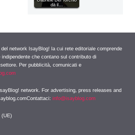
dà il…
e del network IsayBlog! la cui rete editoriale comprende
e indipendente che contano sul contributo di
 settore. Per pubblicità, comunicati e
log.com
 IsayBlog! network. For advertising, press releases and
sayblog.comContattaci
:
info@isayblog.com
y (UE)