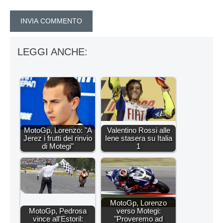
LEGGI ANCHE:
MotoGp, Lorenzo: "A
Valentino Rossi alle
Jerez i frutti del rinvio
Iene stasera su Italia
di Motegi"
1
MotoGp, Lorenzo
MotoGp, Pedrosa
verso Motegi:
vince all'Estoril:
"Proveremo ad