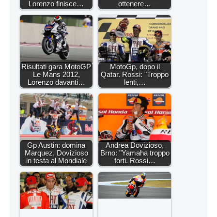
Lorenzo finisce…
ottenere…
Risultati gara MotoGP
MotoGp, dopo il
Le Mans 2012,
Qatar. Rossi: "Troppo
Lorenzo davanti…
lenti,…
Gp Austin: domina
Andrea Dovizioso,
Marquez, Dovizioso
Brno: "Yamaha troppo
in testa al Mondiale
forti. Rossi…