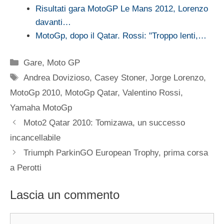
Risultati gara MotoGP Le Mans 2012, Lorenzo
davanti…
MotoGp, dopo il Qatar. Rossi: "Troppo lenti,…
Categorie
Gare
,
Moto GP
Tag
Andrea Dovizioso
,
Casey Stoner
,
Jorge Lorenzo
,
MotoGp 2010
,
MotoGp Qatar
,
Valentino Rossi
,
Yamaha MotoGp
Moto2 Qatar 2010: Tomizawa, un successo
incancellabile
Triumph ParkinGO European Trophy, prima corsa
a Perotti
Lascia un commento
Commento