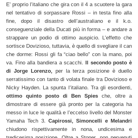
E’ proprio l’italiano che gira con il 4 a scuotere la gara
nel tentativo di sorpassare Rossi – in testa fino alla
fine, dopo il disastro dell’australiano e il k.o.
conseguenziale della Ducati più in forma – e andare a
strappare un podio di ottimo auspicio. L’effetto che
sortisce Dovizioso, tuttavia, è quello di svegliare il can
che dorme: Rossi gli fa “ciao bello” con la mano, poi
va. Fino alla bandiera a scacchi.
Il secondo posto è
di Jorge Lorenzo,
per la terza posizione è duello
serratissimo con tanto di volata finale tra Dovizioso e
Nicky Hayden. La spunta l’italiano. Tra gli esordienti,
ottimo quinto posto di Ben Spies
che, oltre a
dimostrare di essere già pronto per la categoria ha
messo in luce le qualità e l’eccelso livello del Monster
Yamaha Tech 3.
Capirossi, Simoncelli e Melandri
chiudono rispettivamente in nona, undicesima e
tredicesima posizione. Oltre a Stoner, non pervenuti