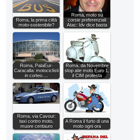
Roma, moto su
Roma, la prima città
corsie preferenziali
moto-sostenibile?
Atac: Idv dice basta
Roma, PalaEur-
Roma, da Novembre
Caracalla: motociclisti
stop alle moto Euro 1,
in corteo.…
il CIM protesta
Roma, via Cavour:
taxi contro moto,
A Roma il furto di una
muore centauro
moto ogni ora