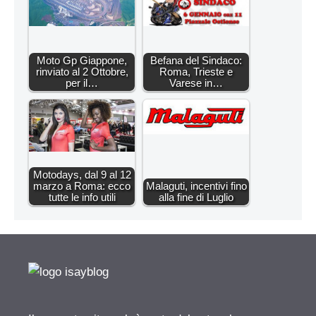
Moto Gp Giappone,
Befana del Sindaco:
rinviato al 2 Ottobre,
Roma, Trieste e
per il…
Varese in…
Motodays, dal 9 al 12
marzo a Roma: ecco
Malaguti, incentivi fino
tutte le info utili
alla fine di Luglio