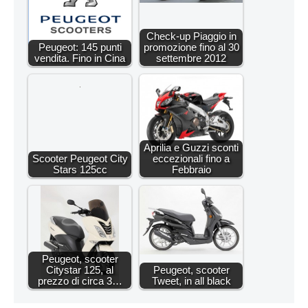
Check-up Piaggio in
Peugeot: 145 punti
promozione fino al 30
vendita. Fino in Cina
settembre 2012
Aprilia e Guzzi sconti
Scooter Peugeot City
eccezionali fino a
Stars 125cc
Febbraio
Peugeot, scooter
Citystar 125, al
Peugeot, scooter
prezzo di circa 3…
Tweet, in all black