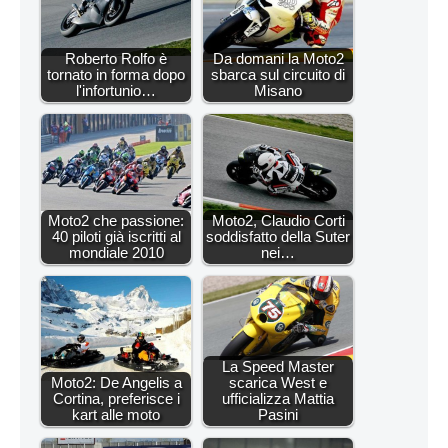
Roberto Rolfo è
Da domani la Moto2
tornato in forma dopo
sbarca sul circuito di
l'infortunio…
Misano
Moto2 che passione:
Moto2, Claudio Corti
40 piloti già iscritti al
soddisfatto della Suter
mondiale 2010
nei…
La Speed Master
Moto2: De Angelis a
scarica West e
Cortina, preferisce i
ufficializza Mattia
kart alle moto
Pasini