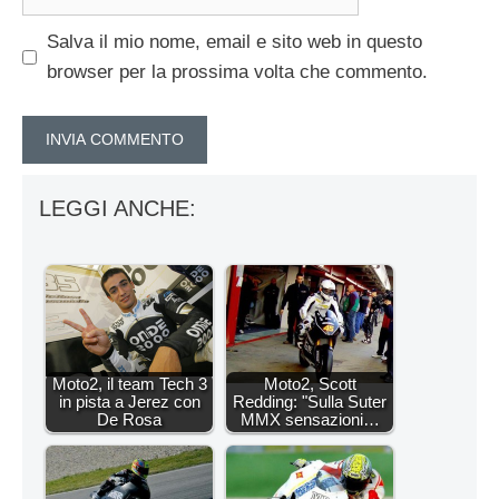
web
Salva il mio nome, email e sito web in questo
browser per la prossima volta che commento.
LEGGI ANCHE:
Moto2, il team Tech 3
Moto2, Scott
in pista a Jerez con
Redding: "Sulla Suter
De Rosa
MMX sensazioni…