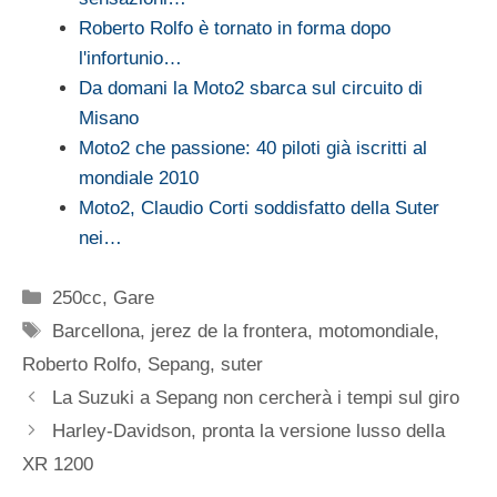
Roberto Rolfo è tornato in forma dopo
l'infortunio…
Da domani la Moto2 sbarca sul circuito di
Misano
Moto2 che passione: 40 piloti già iscritti al
mondiale 2010
Moto2, Claudio Corti soddisfatto della Suter
nei…
Categorie
250cc
,
Gare
Tag
Barcellona
,
jerez de la frontera
,
motomondiale
,
Roberto Rolfo
,
Sepang
,
suter
La Suzuki a Sepang non cercherà i tempi sul giro
Harley-Davidson, pronta la versione lusso della
XR 1200