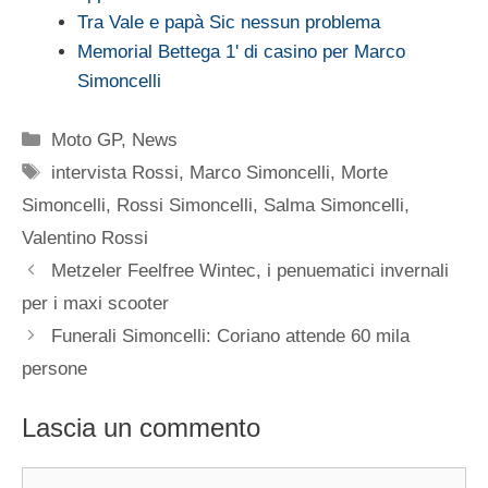
Tra Vale e papà Sic nessun problema
Memorial Bettega 1' di casino per Marco
Simoncelli
Categorie
Moto GP
,
News
Tag
intervista Rossi
,
Marco Simoncelli
,
Morte
Simoncelli
,
Rossi Simoncelli
,
Salma Simoncelli
,
Valentino Rossi
Metzeler Feelfree Wintec, i penuematici invernali
per i maxi scooter
Funerali Simoncelli: Coriano attende 60 mila
persone
Lascia un commento
Commento