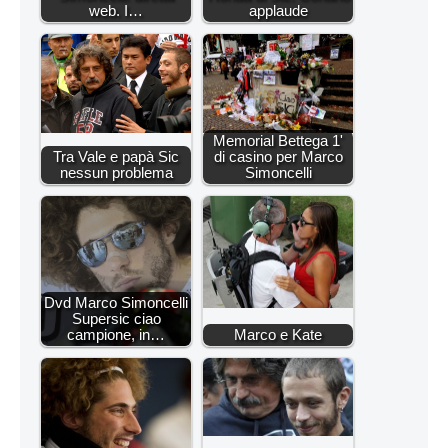
web. I…
applaude
Memorial Bettega 1'
Tra Vale e papà Sic
di casino per Marco
nessun problema
Simoncelli
Dvd Marco Simoncelli
Supersic ciao
campione, in…
Marco e Kate