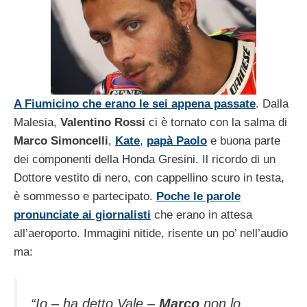
A Fiumicino che erano le sei appena passate
. Dalla
Malesia,
Valentino Rossi
ci è tornato con la salma di
Marco Simoncelli
,
Kate
,
papà Paolo
e buona parte
dei componenti della Honda Gresini. Il ricordo di un
Dottore vestito di nero, con cappellino scuro in testa,
è sommesso e partecipato.
Poche le parole
pronunciate ai giornalisti
che erano in attesa
all’aeroporto. Immagini nitide, risente un po’ nell’audio
ma:
“Io – ha detto Vale –
Marco
non lo