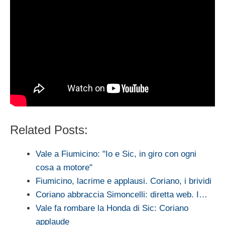
Related Posts:
Vale a Fiumicino: "Io e Sic, in giro con ogni
cosa a motore"
Fiumicino, lacrime e applausi. Coriano, i brividi
Coriano abbraccia Simoncelli: diretta web. I…
Vale fa rombare la Honda di Sic: Coriano
applaude