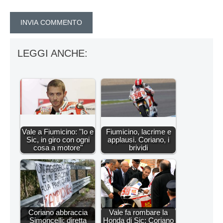
LEGGI ANCHE:
Vale a Fiumicino: "Io e
Fiumicino, lacrime e
Sic, in giro con ogni
applausi. Coriano, i
cosa a motore"
brividi
Coriano abbraccia
Vale fa rombare la
Simoncelli: diretta
Honda di Sic: Coriano