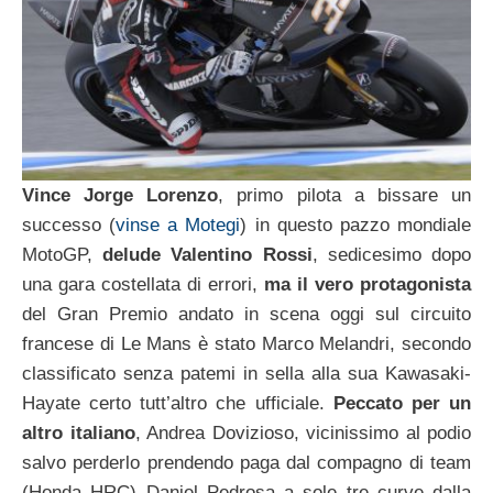
Vince Jorge Lorenzo
, primo pilota a bissare un
successo (
vinse a Motegi
) in questo pazzo mondiale
MotoGP,
delude Valentino Rossi
, sedicesimo dopo
una gara costellata di errori,
ma il vero protagonista
del Gran Premio andato in scena oggi sul circuito
francese di Le Mans è stato Marco Melandri, secondo
classificato senza patemi in sella alla sua Kawasaki-
Hayate certo tutt’altro che ufficiale.
Peccato per un
altro italiano
, Andrea Dovizioso, vicinissimo al podio
salvo perderlo prendendo paga dal compagno di team
(Honda HRC) Daniel Pedrosa a sole tre curve dalla